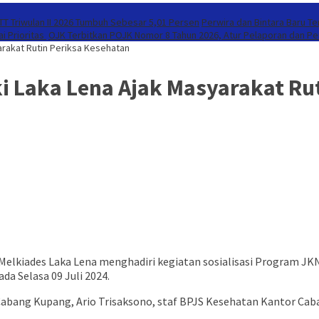
T Triwulan II 2026 Tumbuh Sebesar 5,01 Persen
Perwira dan Bintara Baru T
i Prioritas
OJK Terbitkan POJK Nomor 8 Tahun 2026, Atur Pelaporan dan Per
yarakat Rutin Periksa Kesehatan
lki Laka Lena Ajak Masyarakat Ru
Melkiades Laka Lena menghadiri kegiatan sosialisasi Program JK
da Selasa 09 Juli 2024.
 Cabang Kupang, Ario Trisaksono, staf BPJS Kesehatan Kantor Caba