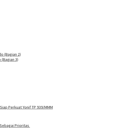
o (Bagian 2)
 (Bagian 3)
 Siap Perkuat Yonif TP 939/MMM
Sebagai Prioritas