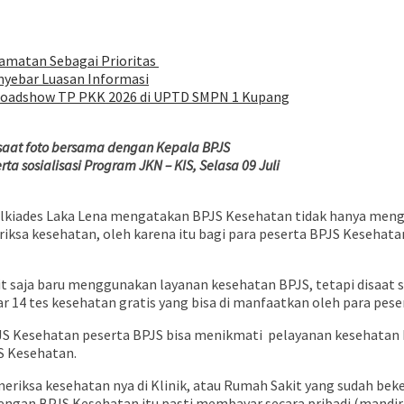
lamatan Sebagai Prioritas
nyebar Luasan Informasi
 Roadshow TP PKK 2026 di UPTD SMPN 1 Kupang
 saat foto bersama dengan Kepala BPJS
a sosialisasi Program JKN – KIS, Selasa 09 Juli
elkiades Laka Lena mengatakan BPJS Kesehatan tidak hanya mengur
eriksa kesehatan, oleh karena itu bagi para peserta BPJS Keseh
t saja baru menggunakan layanan kesehatan BPJS, tetapi disaat 
ar 14 tes kesehatan gratis yang bisa di manfaatkan oleh para pese
S Kesehatan peserta BPJS bisa menikmati pelayanan kesehatan ba
S Kesehatan.
riksa kesehatan nya di Klinik, atau Rumah Sakit yang sudah be
engan BPJS Kesehatan itu pasti membayar secara pribadi (mandiri