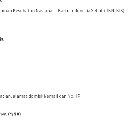
inan Kesehatan Nasional – Kartu Indonesia Sehat (JKN-KIS)
aku
atian, alamat domisili/email dan No.HP
nya.
(*/NA)