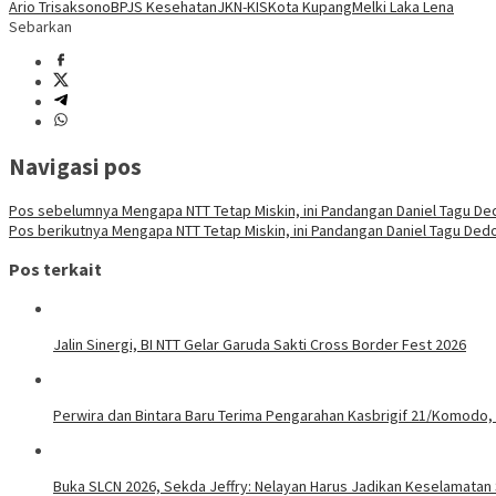
Ario Trisaksono
BPJS Kesehatan
JKN-KIS
Kota Kupang
Melki Laka Lena
Sebarkan
Navigasi pos
Pos sebelumnya
Mengapa NTT Tetap Miskin, ini Pandangan Daniel Tagu Ded
Pos berikutnya
Mengapa NTT Tetap Miskin, ini Pandangan Daniel Tagu Dedo
Pos terkait
Jalin Sinergi, BI NTT Gelar Garuda Sakti Cross Border Fest 2026
Perwira dan Bintara Baru Terima Pengarahan Kasbrigif 21/Komodo,
Buka SLCN 2026, Sekda Jeffry: Nelayan Harus Jadikan Keselamatan 