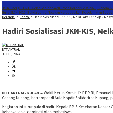
Konten Spesial
Jalin Sinergi, BI NTT Gelar Garuda Sakti Cross Border Fest 2026
Ekonomi NT
Buka SLCN 2026, Sekda Jeffry: Nelayan Harus Jadikan Keselamatan Sebaga
Beranda
Berita
Hadiri Sosialisasi JKN-KIS, Melki Laka Lena Ajak Mas
Hadiri Sosialisasi JKN-KIS, Me
NTT AKTUAL
Juli 10, 2024
NTT AKTUAL. KUPANG.
Wakil Ketua Komisi IX DPR RI, Emanuel 
Cabang Kupang, bertempat di Aula Kopdit Solidaritas Kupang, pa
Kegiatan ini turut pula di hadiri Kepala BPJS Kesehatan Kantor
kebanyakan di dominasi oleh mahasiswa.