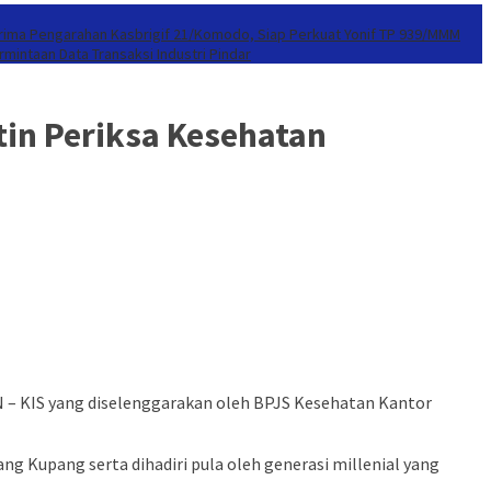
erima Pengarahan Kasbrigif 21/Komodo, Siap Perkuat Yonif TP 939/MMM
mintaan Data Transaksi Industri Pindar
tin Periksa Kesehatan
N – KIS yang diselenggarakan oleh BPJS Kesehatan Kantor
ng Kupang serta dihadiri pula oleh generasi millenial yang