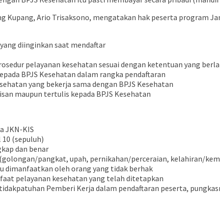
 Kupang, Ario Trisaksono, mengatakan hak peserta program Jam
yang diinginkan saat mendaftar
N
rosedur pelayanan kesehatan sesuai dengan ketentuan yang berl
kepada BPJS Kesehatan dalam rangka pendaftaran
kesehatan yang bekerja sama dengan BPJS Kesehatan
lisan maupun tertulis kepada BPJS Kesehatan
ta JKN-KIS
 10 (sepuluh)
gkap dan benar
(golongan/pangkat, upah, pernikahan/perceraian, kelahiran/kem
tau dimanfaatkan oleh orang yang tidak berhak
aat pelayanan kesehatan yang telah ditetapkan
tidakpatuhan Pemberi Kerja dalam pendaftaran peserta, pungkas