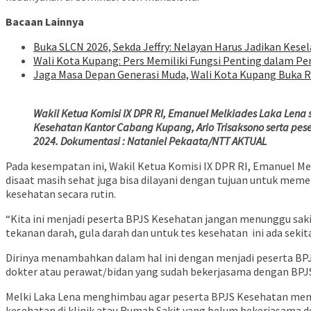
Bacaan Lainnya
Buka SLCN 2026, Sekda Jeffry: Nelayan Harus Jadikan Kese
Wali Kota Kupang: Pers Memiliki Fungsi Penting dalam Pe
Jaga Masa Depan Generasi Muda, Wali Kota Kupang Buka
Wakil Ketua Komisi IX DPR RI, Emanuel Melkiades Laka Lena
Kesehatan Kantor Cabang Kupang, Ario Trisaksono serta pesert
2024. Dokumentasi : Nataniel Pekaata/NTT AKTUAL
Pada kesempatan ini, Wakil Ketua Komisi IX DPR RI, Emanuel M
disaat masih sehat juga bisa dilayani dengan tujuan untuk mem
kesehatan secara rutin.
“Kita ini menjadi peserta BPJS Kesehatan jangan menunggu saki
tekanan darah, gula darah dan untuk tes kesehatan ini ada sekit
Dirinya menambahkan dalam hal ini dengan menjadi peserta BPJ
dokter atau perawat/bidan yang sudah bekerjasama dengan BPJ
Melki Laka Lena menghimbau agar peserta BPJS Kesehatan meme
kesehatan di klinik atau Rumah Sakit yang belum bekerjasama d