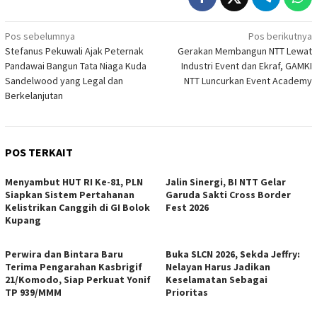
Navigasi
Pos sebelumnya
Pos berikutnya
Stefanus Pekuwali Ajak Peternak
Gerakan Membangun NTT Lewat
pos
Pandawai Bangun Tata Niaga Kuda
Industri Event dan Ekraf, GAMKI
Sandelwood yang Legal dan
NTT Luncurkan Event Academy
Berkelanjutan
POS TERKAIT
Menyambut HUT RI Ke-81, PLN
Jalin Sinergi, BI NTT Gelar
Siapkan Sistem Pertahanan
Garuda Sakti Cross Border
Kelistrikan Canggih di GI Bolok
Fest 2026
Kupang
Perwira dan Bintara Baru
Buka SLCN 2026, Sekda Jeffry:
Terima Pengarahan Kasbrigif
Nelayan Harus Jadikan
21/Komodo, Siap Perkuat Yonif
Keselamatan Sebagai
TP 939/MMM
Prioritas