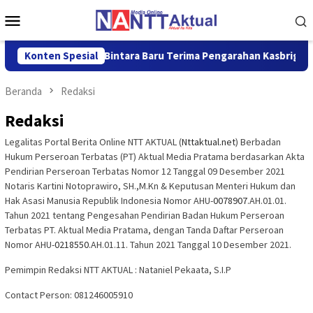
Loncat
Menu
ke
Mobile
konten
Perwira dan Bintara Baru Terima Pengarahan Kasbrigif 21/Komo
Konten Spesial
Beranda
Redaksi
Redaksi
Legalitas Portal Berita Online NTT AKTUAL (
Nttaktual.net
) Berbadan
Hukum Perseroan Terbatas (PT) Aktual Media Pratama berdasarkan Akta
Pendirian Perseroan Terbatas Nomor 12 Tanggal 09 Desember 2021
Notaris Kartini Notoprawiro, SH.,M.Kn & Keputusan Menteri Hukum dan
Hak Asasi Manusia Republik Indonesia Nomor AHU-
0078907
.AH.01.01.
Tahun 2021 tentang Pengesahan Pendirian Badan Hukum Perseroan
Terbatas PT. Aktual Media Pratama, dengan Tanda Daftar Perseroan
Nomor AHU-
0218550
.AH.01.11. Tahun 2021 Tanggal 10 Desember 2021.
Pemimpin Redaksi NTT AKTUAL : Nataniel Pekaata, S.I.P
Contact Person: 081246005910