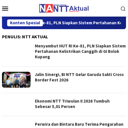
Loncat
Menu
ke
Mobile
konten
nyambut HUT RI Ke-81, PLN Siapkan Sistem Pertahanan Kelistrik
Konten Spesial
PENULIS:
NTT AKTUAL
Menyambut HUT RI Ke-81, PLN Siapkan Sistem
Pertahanan Kelistrikan Canggih di GI Bolok
Kupang
Jalin Sinergi, BI NTT Gelar Garuda Sakti Cross
Border Fest 2026
Ekonomi NTT Triwulan II 2026 Tumbuh
Sebesar 5,01 Persen
Perwira dan Bintara Baru Terima Pengarahan