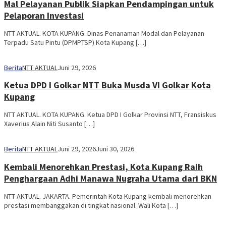
Mal Pelayanan Publik Siapkan Pendampingan untuk
Pelaporan Investasi
NTT AKTUAL. KOTA KUPANG. Dinas Penanaman Modal dan Pelayanan
Terpadu Satu Pintu (DPMPTSP) Kota Kupang […]
Berita
NTT AKTUAL
Juni 29, 2026
Ketua DPD I Golkar NTT Buka Musda VI Golkar Kota
Kupang
NTT AKTUAL. KOTA KUPANG. Ketua DPD I Golkar Provinsi NTT, Fransiskus
Xaverius Alain Niti Susanto […]
Berita
NTT AKTUAL
Juni 29, 2026
Juni 30, 2026
Kembali Menorehkan Prestasi, Kota Kupang Raih
Penghargaan Adhi Manawa Nugraha Utama dari BKN
NTT AKTUAL. JAKARTA. Pemerintah Kota Kupang kembali menorehkan
prestasi membanggakan di tingkat nasional. Wali Kota […]