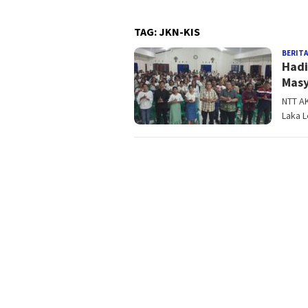
TAG:
JKN-KIS
BERITA
Hadi
Masy
NTT AK
Laka L