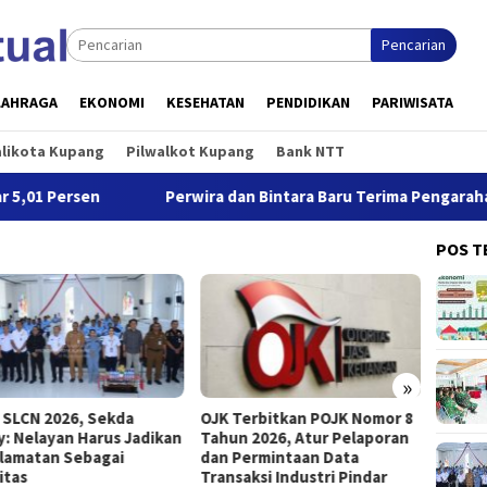
Pencarian
LAHRAGA
EKONOMI
KESEHATAN
PENDIDIKAN
PARIWISATA
alikota Kupang
Pilwalkot Kupang
Bank NTT
rsen
Perwira dan Bintara Baru Terima Pengarahan Kasbri
POS T
»
 SLCN 2026, Sekda
OJK Terbitkan POJK Nomor 8
Wali K
ry: Nelayan Harus Jadikan
Tahun 2026, Atur Pelaporan
Memili
lamatan Sebagai
dan Permintaan Data
dalam
ritas
Transaksi Industri Pindar
Inform