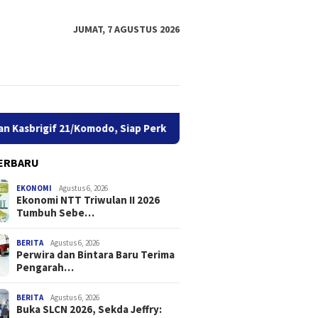
JUMAT, 7 AGUSTUS 2026
gif 21/Komodo, Siap Perkuat Yonif TP 939/MMM
Buka SLCN 
ERBARU
EKONOMI
Agustus 6, 2026
Ekonomi NTT Triwulan II 2026
Tumbuh Sebe…
BERITA
Agustus 6, 2026
Perwira dan Bintara Baru Terima
Pengarah…
ota Kupang: Pers
Ekonomi NTT Triwulan II 2026
Perwira
ki Fungsi Penting
Tumbuh Sebesar 5,01 Persen
Terima 
 Penyebar Luasan
21/Komo
BERITA
Agustus 6, 2026
Buka SLCN 2026, Sekda Jeffry:
asi
Yonif T