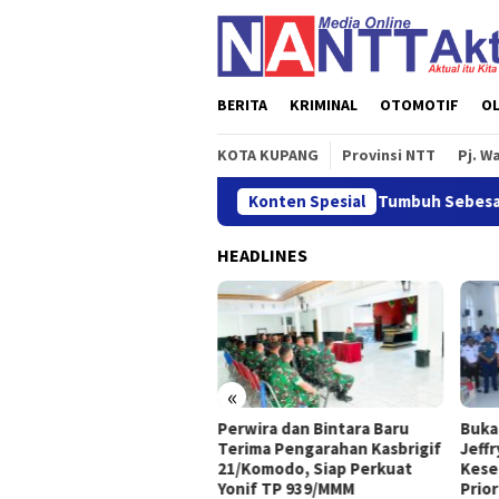
Loncat
ke
konten
BERITA
KRIMINAL
OTOMOTIF
O
KOTA KUPANG
Provinsi NTT
Pj. W
Ekonomi NTT Triwulan II 2026 Tumbuh Sebesar 5,01 Pe
Konten Spesial
HEADLINES
«
nomi NTT Triwulan II 2026
Perwira dan Bintara Baru
Buka
buh Sebesar 5,01 Persen
Terima Pengarahan Kasbrigif
Jeff
21/Komodo, Siap Perkuat
Kese
Yonif TP 939/MMM
Prio