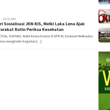
NTT
Juli 10, 2024
ri Sosialisasi JKN-KIS, Melki Laka Lena Ajak
AKTUAL
arakat Rutin Periksa Kesehatan
TUAL. KUPANG. Wakil Ketua Komisi IX DPR RI, Emanuel Melkiades
ena menghadiri kegiatan […]