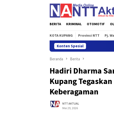
Loncat
ke
konten
BERITA
KRIMINAL
OTOMOTIF
O
KOTA KUPANG
Provinsi NTT
Pj. W
Konten Spesial
Men
Beranda
Berita
Hadiri Dharma San
Kupang Tegaskan
Keberagaman
NTT AKTUAL
Mei 29, 2026