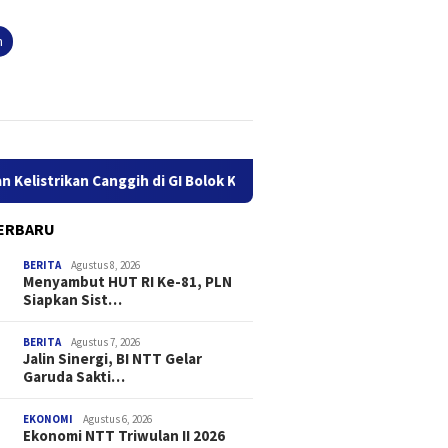
n
n Canggih di GI Bolok Kupang
Jalin Sinergi, BI NTT Gelar
ERBARU
BERITA
Agustus 8, 2026
Menyambut HUT RI Ke-81, PLN
Siapkan Sist…
BERITA
Agustus 7, 2026
Jalin Sinergi, BI NTT Gelar
Garuda Sakti…
EKONOMI
Agustus 6, 2026
Ekonomi NTT Triwulan II 2026