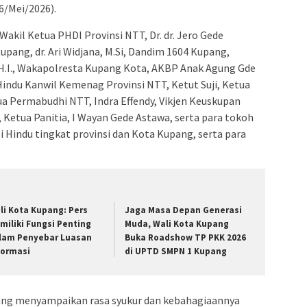
6/Mei/2026).
Wakil Ketua PHDI Provinsi NTT, Dr. dr. Jero Gede
pang, dr. Ari Widjana, M.Si, Dandim 1604 Kupang,
 M.H.I., Wakapolresta Kupang Kota, AKBP Anak Agung Gde
Hindu Kanwil Kemenag Provinsi NTT, Ketut Suji, Ketua
a Permabudhi NTT, Indra Effendy, Vikjen Keuskupan
Ketua Panitia, I Wayan Gede Astawa, serta para tokoh
 Hindu tingkat provinsi dan Kota Kupang, serta para
li Kota Kupang: Pers
Jaga Masa Depan Generasi
miliki Fungsi Penting
Muda, Wali Kota Kupang
lam Penyebar Luasan
Buka Roadshow TP PKK 2026
formasi
di UPTD SMPN 1 Kupang
ng menyampaikan rasa syukur dan kebahagiaannya