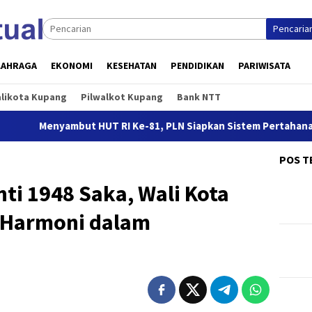
Pencaria
LAHRAGA
EKONOMI
KESEHATAN
PENDIDIKAN
PARIWISATA
alikota Kupang
Pilwalkot Kupang
Bank NTT
yambut HUT RI Ke-81, PLN Siapkan Sistem Pertahanan Kelistrika
POS T
ti 1948 Saka, Wali Kota
 Harmoni dalam