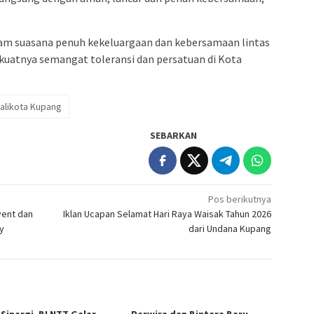
am suasana penuh kekeluargaan dan kebersamaan lintas
kuatnya semangat toleransi dan persatuan di Kota
alikota Kupang
SEBARKAN
Pos berikutnya
vent dan
Iklan Ucapan Selamat Hari Raya Waisak Tahun 2026
y
dari Undana Kupang
 Sinergi, BI NTT Gelar
Perwira dan Bintara Baru