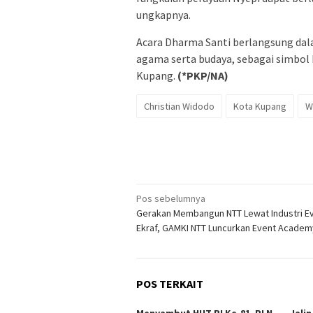
ungkapnya.
Acara Dharma Santi berlangsung dal
agama serta budaya, sebagai simbol 
Kupang.
(*PKP/NA)
Christian Widodo
Kota Kupang
W
Navigasi
Pos sebelumnya
Gerakan Membangun NTT Lewat Industri E
pos
Ekraf, GAMKI NTT Luncurkan Event Academ
POS TERKAIT
Menyambut HUT RI Ke-81, PLN
Jalin