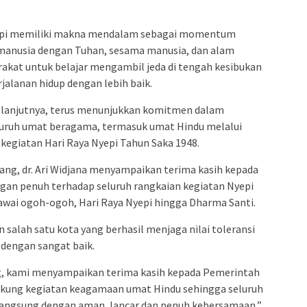
Nyepi memiliki makna mendalam sebagai momentum
 manusia dengan Tuhan, sesama manusia, dan alam
akat untuk belajar mengambil jeda di tengah kesibukan
alanan hidup dengan lebih baik.
, lanjutnya, terus menunjukkan komitmen dalam
uruh umat beragama, termasuk umat Hindu melalui
kegiatan Hari Raya Nyepi Tahun Saka 1948.
ang, dr. Ari Widjana menyampaikan terima kasih kepada
an penuh terhadap seluruh rangkaian kegiatan Nyepi
pawai ogoh-ogoh, Hari Raya Nyepi hingga Dharma Santi.
alah satu kota yang berhasil menjaga nilai toleransi
dengan sangat baik.
, kami menyampaikan terima kasih kepada Pemerintah
ukung kegiatan keagamaan umat Hindu sehingga seluruh
langsung dengan aman, lancar dan penuh kebersamaan,”