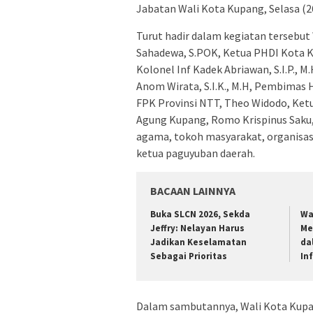
Jabatan Wali Kota Kupang, Selasa (2
Turut hadir dalam kegiatan tersebut 
Sahadewa, S.POK, Ketua PHDI Kota Ku
Kolonel Inf Kadek Abriawan, S.I.P.,
Anom Wirata, S.I.K., M.H, Pembimas 
FPK Provinsi NTT, Theo Widodo, Ketu
Agung Kupang, Romo Krispinus Saku, 
agama, tokoh masyarakat, organisasi
ketua paguyuban daerah.
BACAAN LAINNYA
Buka SLCN 2026, Sekda
Wa
Jeffry: Nelayan Harus
Me
Jadikan Keselamatan
da
Sebagai Prioritas
In
Dalam sambutannya, Wali Kota Kupa