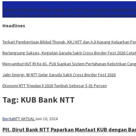
Konten Spesial
Terkait Pemberitaan Bildad Thonak, KKJ NTT dan AJI Kupang Keluarkan Pe
81, PLN Siapkan Sistem Pertahanan Kelistrikan Canggih di GI Bolok Kupang
Headlines
Terkait Pemberitaan Bildad Thonak, KKJ NTT dan AJI Kupang Keluarkan Pe
Berlangsung Sukses, Kegiatan Garuda Sakti Cross Border Fest 2026 Cata
Menyambut HUT RI Ke-81, PLN Siapkan Sistem Pertahanan Kelistrikan Cang
Jalin Sinergi, BI NTT Gelar Garuda Sakti Cross Border Fest 2026
Ekonomi NTT Triwulan II 2026 Tumbuh Sebesar 5,01 Persen
Tag:
KUB Bank NTT
Berita
NTT AKTUAL
Juni 10, 2024
Plt. Dirut Bank NTT Paparkan Manfaat KUB dengan Ba