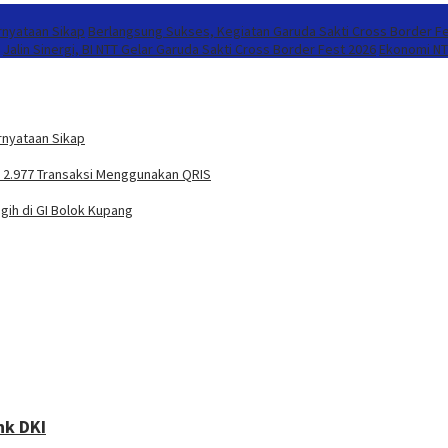
rnyataan Sikap
Berlangsung Sukses, Kegiatan Garuda Sakti Cross Border F
Jalin Sinergi, BI NTT Gelar Garuda Sakti Cross Border Fest 2026
Ekonomi NTT
rnyataan Sikap
t 2.977 Transaksi Menggunakan QRIS
gih di GI Bolok Kupang
nk DKI