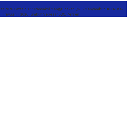
est 2026 Catat 2.977 Transaksi Menggunakan QRIS
Menyambut HUT RI Ke-
 Triwulan II 2026 Tumbuh Sebesar 5,01 Persen