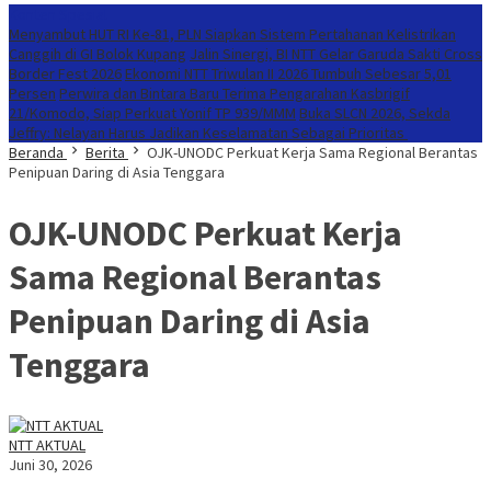
Konten Spesial
Menyambut HUT RI Ke-81, PLN Siapkan Sistem Pertahanan Kelistrikan
Canggih di GI Bolok Kupang
Jalin Sinergi, BI NTT Gelar Garuda Sakti Cross
Border Fest 2026
Ekonomi NTT Triwulan II 2026 Tumbuh Sebesar 5,01
Persen
Perwira dan Bintara Baru Terima Pengarahan Kasbrigif
21/Komodo, Siap Perkuat Yonif TP 939/MMM
Buka SLCN 2026, Sekda
Jeffry: Nelayan Harus Jadikan Keselamatan Sebagai Prioritas
Beranda
Berita
OJK-UNODC Perkuat Kerja Sama Regional Berantas
Penipuan Daring di Asia Tenggara
OJK-UNODC Perkuat Kerja
Sama Regional Berantas
Penipuan Daring di Asia
Tenggara
NTT AKTUAL
Juni 30, 2026