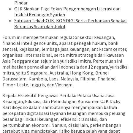
Pindar
OJK Siapkan Tiga Fokus Pengembangan Literasi dan
Inklusi Keuangan Syariah
Satukan Tekad: OJK, KOMDIGI Serta Perbankan Sepakat
Berantas Scam dan Judol
Forum ini mempertemukan regulator sektor keuangan,
financial intelligence units, aparat penegak hukum, bank
sentral, kejaksaan, lembaga jasa keuangan, anti-scam center,
organisasi internasional, serta mitra strategis dari kawasan
Asia Tenggara dan sejumlah yurisdiksi mitra. Pertemuan ini
melibatkan perwakilan dari Indonesia dan 12 negara/yurisdiksi
mitra, yaitu Singapura, Australia, Hong Kong, Brunei
Darussalam, Kamboja, Laos, Malaysia, Filipina, Thailand,
Timor-Leste, Inggris, dan Vietnam.
Kepala Eksekutif Pengawas Perilaku Pelaku Usaha Jasa
Keuangan, Edukasi, dan Pelindungan Konsumen OJK Dicky
Kartikoyono dalam sambutannya menyampaikan bahwa
percepatan digitalisasi layanan keuangan membuka peluang
besar bagi inklusi keuangan, efisiensi transaksi, dan
pertumbuhan ekonomi. Namun, di sisi lain, perkembangan
tersebut juga menciptakan risiko berupa celah yang dapat