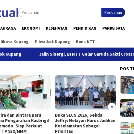
Pencarian
LAHRAGA
EKONOMI
KESEHATAN
PENDIDIKAN
PARIWISATA
alikota Kupang
Pilwalkot Kupang
Bank NTT
g
Jalin Sinergi, BI NTT Gelar Garuda Sakti Cross Border Fe
POS T
»
ira dan Bintara Baru
Buka SLCN 2026, Sekda
Menya
ma Pengarahan Kasbrigif
Jeffry: Nelayan Harus Jadikan
PLN Si
omodo, Siap Perkuat
Keselamatan Sebagai
Pertah
f TP 939/MMM
Prioritas
Canggi