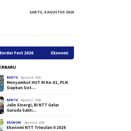
SABTU, 8 AGUSTUS 2026
st 2026
Ekonomi NTT Triwulan II 2026 Tumbuh Sebesar 5,
ERBARU
BERITA
Agustus 8, 2026
Menyambut HUT RI Ke-81, PLN
Siapkan Sist…
BERITA
Agustus 7, 2026
Jalin Sinergi, BI NTT Gelar
Garuda Sakti…
mbut HUT RI Ke-81,
Jalin Sinergi, BI NTT Gelar
Ekonomi
apkan Sistem
Garuda Sakti Cross Border
Tumbuh 
anan Kelistrikan
Fest 2026
EKONOMI
Agustus 6, 2026
Ekonomi NTT Triwulan II 2026
h di GI Bolok Kupang