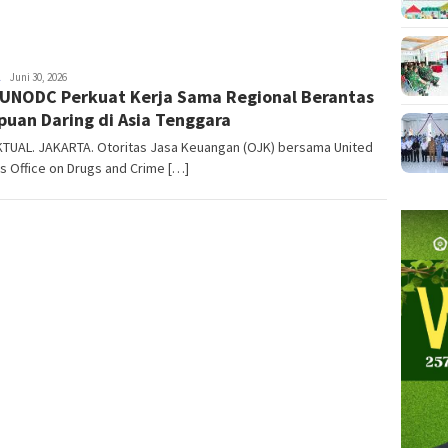
NTT
Juni 30, 2026
UNODC Perkuat Kerja Sama Regional Berantas
AKTUAL
puan Daring di Asia Tenggara
KTUAL. JAKARTA. Otoritas Jasa Keuangan (OJK) bersama United
s Office on Drugs and Crime […]