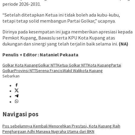
periode 2026-2031.
“Setelah ditetapkan Ketua ini tidak boleh ada kubu-kubu,
tetapi tetap solid membangun Partai Golkar,” ucapnya.
Dirinya pada kesempatan ini juga memberikan apresiasi kepada
Pemkot Kupang, Bawaslu serta KPU Kota Kupang atas
dukungan dan sinergi yang telah terjalin baik selama ini.
(NA)
Penulis + Editor : Nataniel Pekaata
Golkar Kota Kupang
Golkar NTT
Ketua Golkar NTT
Kota Kupang
Partai
Golkar
Provinsi NTT
Serena Francis
Wakil Walikota Kupang
Sebarkan
Navigasi pos
Pos sebelumnya
Kembali Menorehkan Prestasi, Kota Kupang Raih
Penghargaan Adhi Manawa Nugraha Utama dari BKN