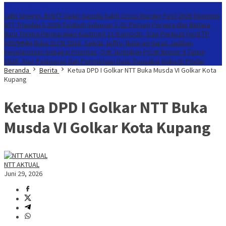
Konten Spesial
Jalin Sinergi, BI NTT Gelar Garuda Sakti Cross Border Fest 2026
Ekonomi
NTT Triwulan II 2026 Tumbuh Sebesar 5,01 Persen
Perwira dan Bintara
Baru Terima Pengarahan Kasbrigif 21/Komodo, Siap Perkuat Yonif TP
939/MMM
Buka SLCN 2026, Sekda Jeffry: Nelayan Harus Jadikan
Keselamatan Sebagai Prioritas
OJK Terbitkan POJK Nomor 8 Tahun
2026, Atur Pelaporan dan Permintaan Data Transaksi Industri Pindar
Beranda
Berita
Ketua DPD I Golkar NTT Buka Musda VI Golkar Kota
Kupang
Ketua DPD I Golkar NTT Buka
Musda VI Golkar Kota Kupang
NTT AKTUAL
Juni 29, 2026