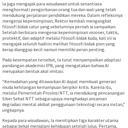
Ia juga mengajak para wisudawan untuk senantiasa
menghormati pengorbanan orang tua dan wali yang telah
mendukung perjalanan pendidikan mereka. Dalam refleksinya
mengenai kepemimpinan, Rektor kembali mengangkat
filosofi bidak catur yang sebelumnya pernah ia sampaikan.
Setelah berbicara mengenai kepemimpinan visioner, taktis,
protektif, dan adaptif melalui filosofi bidak kuda, kali ini ia
mengajak seluruh hadirin melihat filosofi bidak pion yang
kerap dianggap kecil namun memiliki peran penting.
Pada kesempatan tersebut, Ia turut menyampaikan adaptasi
pandangan akademisi IPB, yang mengatakan bahwa AI
merupakan bentuk akal imitasi.
“Kemudahan yang ditawarkan AI dapat membuat generasi
muda kehilangan kemampuan berpikir kritis. Karena itu,
melalui Pemerintah Provinsi NTT, ia mendukung pencanangan
Siber Sehat NTT sebagai upaya menghadapi ancaman
degradasi mental akibat penggunaan teknologi secara instan,”
ungkapnya.
Kepada para wisudawan, Ia menitipkan tiga karakter utama
sebagai bekal menjalani kehidupan setelah lulus. Pertama,