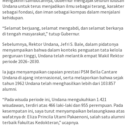
Mengakhiri sambutannya, Gubernur mengajak seluruh lulusan
Undana untuk terus menjadikan ilmu sebagai terang, karakter
sebagai fondasi, dan iman sebagai kompas dalam menjalani
kehidupan.
“Selamat berjuang, selamat mengabdi, dan selamat berkarya
di tengah masyarakat,” tutup Gubernur.
Sebelumnya, Rektor Undana, Jefri S. Bale, dalam pidatonya
menyampaikan bahwa dalam konteks penguatan tata kelola
perguruan tinggi, Undana telah melantik empat Wakil Rektor
periode 2026–2030.
Ia juga menyampaikan capaian prestasi PSM Bella Cantare
Undana di ajang internasional, serta melaporkan bahwa sejak
tahun 1962 Undana telah menghasilkan lebih dari 103.857
alumni.
“Pada wisuda periode ini, Undana mengukuhkan 1.421
wisudawan, terdiri atas 466 laki-laki dan 955 perempuan. Pada
kesempatan ini, saya turut menyampaikan belasungkawa atas
wafatnya dr. Eliza Princila Utami Pakaenoni, salah satu alumni
terbaik Fakultas Kedokteran,” ucapnya.