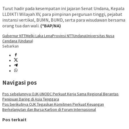
Turut hadir pada kesempatan ini jajaran Senat Undana, Kepala
LLDIKTI Wilayah XV, para pimpinan perguruan tinggi, pejabat
instansi vertikal, BUMN, BUMD, serta para wisudawan bersama
orang tua dan wali.
(*BAP/NA)
Gubernur NTT
Melki Laka Lena
Provinsi NTT
Undana
Universitas Nusa
Cendana (Undana)
Sebarkan
Navigasi pos
Pos sebelumnya
OJK-UNODC Perkuat Kerja Sama Regional Berantas
Penipuan Daring di Asia Tenggara
Pos berikutnya
OJK Tegaskan Komitmen Perkuat Keuangan
Berkelanjutan dan Bursa Karbon di Forum Internasional
Pos terkait