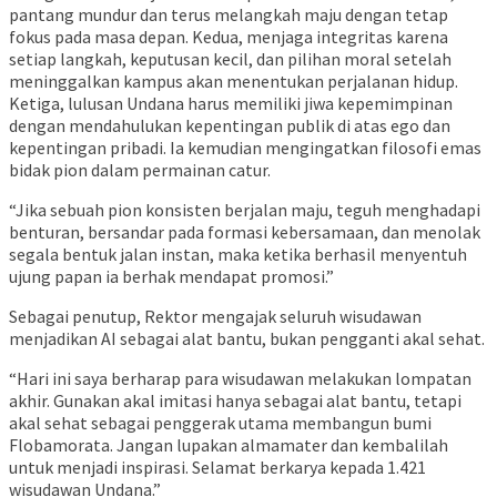
pantang mundur dan terus melangkah maju dengan tetap
fokus pada masa depan. Kedua, menjaga integritas karena
setiap langkah, keputusan kecil, dan pilihan moral setelah
meninggalkan kampus akan menentukan perjalanan hidup.
Ketiga, lulusan Undana harus memiliki jiwa kepemimpinan
dengan mendahulukan kepentingan publik di atas ego dan
kepentingan pribadi. Ia kemudian mengingatkan filosofi emas
bidak pion dalam permainan catur.
“Jika sebuah pion konsisten berjalan maju, teguh menghadapi
benturan, bersandar pada formasi kebersamaan, dan menolak
segala bentuk jalan instan, maka ketika berhasil menyentuh
ujung papan ia berhak mendapat promosi.”
Sebagai penutup, Rektor mengajak seluruh wisudawan
menjadikan AI sebagai alat bantu, bukan pengganti akal sehat.
“Hari ini saya berharap para wisudawan melakukan lompatan
akhir. Gunakan akal imitasi hanya sebagai alat bantu, tetapi
akal sehat sebagai penggerak utama membangun bumi
Flobamorata. Jangan lupakan almamater dan kembalilah
untuk menjadi inspirasi. Selamat berkarya kepada 1.421
wisudawan Undana.”