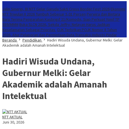
Konten Spesial
Jalin Sinergi, BI NTT Gelar Garuda Sakti Cross Border Fest 2026
Ekonomi
NTT Triwulan II 2026 Tumbuh Sebesar 5,01 Persen
Perwira dan Bintara
Baru Terima Pengarahan Kasbrigif 21/Komodo, Siap Perkuat Yonif TP
939/MMM
Buka SLCN 2026, Sekda Jeffry: Nelayan Harus Jadikan
Keselamatan Sebagai Prioritas
OJK Terbitkan POJK Nomor 8 Tahun
2026, Atur Pelaporan dan Permintaan Data Transaksi Industri Pindar
Beranda
Pendidikan
Hadiri Wisuda Undana, Gubernur Melki: Gelar
Akademik adalah Amanah Intelektual
Hadiri Wisuda Undana,
Gubernur Melki: Gelar
Akademik adalah Amanah
Intelektual
NTT AKTUAL
Juni 30, 2026