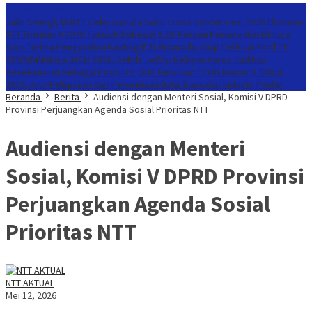
Konten Spesial
Jalin Sinergi, BI NTT Gelar Garuda Sakti Cross Border Fest 2026
Ekonomi
NTT Triwulan II 2026 Tumbuh Sebesar 5,01 Persen
Perwira dan Bintara
Baru Terima Pengarahan Kasbrigif 21/Komodo, Siap Perkuat Yonif TP
939/MMM
Buka SLCN 2026, Sekda Jeffry: Nelayan Harus Jadikan
Keselamatan Sebagai Prioritas
OJK Terbitkan POJK Nomor 8 Tahun
2026, Atur Pelaporan dan Permintaan Data Transaksi Industri Pindar
Beranda
Berita
Audiensi dengan Menteri Sosial, Komisi V DPRD
Provinsi Perjuangkan Agenda Sosial Prioritas NTT
Audiensi dengan Menteri
Sosial, Komisi V DPRD Provinsi
Perjuangkan Agenda Sosial
Prioritas NTT
NTT AKTUAL
Mei 12, 2026