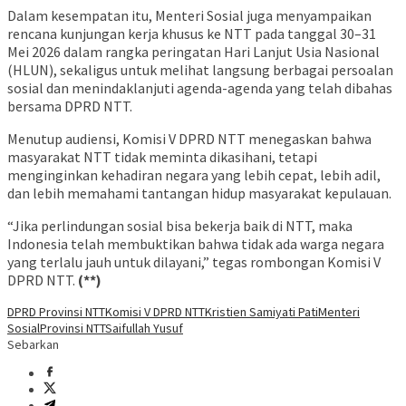
Dalam kesempatan itu, Menteri Sosial juga menyampaikan
rencana kunjungan kerja khusus ke NTT pada tanggal 30–31
Mei 2026 dalam rangka peringatan Hari Lanjut Usia Nasional
(HLUN), sekaligus untuk melihat langsung berbagai persoalan
sosial dan menindaklanjuti agenda-agenda yang telah dibahas
bersama DPRD NTT.
Menutup audiensi, Komisi V DPRD NTT menegaskan bahwa
masyarakat NTT tidak meminta dikasihani, tetapi
menginginkan kehadiran negara yang lebih cepat, lebih adil,
dan lebih memahami tantangan hidup masyarakat kepulauan.
“Jika perlindungan sosial bisa bekerja baik di NTT, maka
Indonesia telah membuktikan bahwa tidak ada warga negara
yang terlalu jauh untuk dilayani,” tegas rombongan Komisi V
DPRD NTT.
(**)
DPRD Provinsi NTT
Komisi V DPRD NTT
Kristien Samiyati Pati
Menteri
Sosial
Provinsi NTT
Saifullah Yusuf
Sebarkan