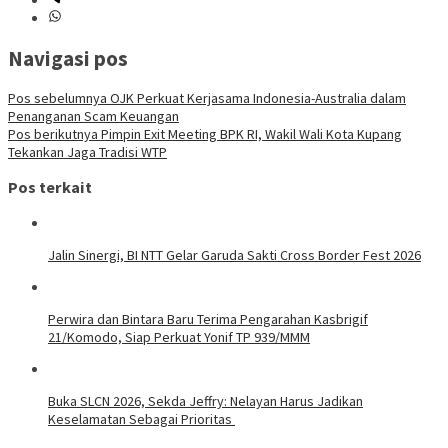
Navigasi pos
Pos sebelumnya
OJK Perkuat Kerjasama Indonesia-Australia dalam
Penanganan Scam Keuangan
Pos berikutnya
Pimpin Exit Meeting BPK RI, Wakil Wali Kota Kupang
Tekankan Jaga Tradisi WTP
Pos terkait
Jalin Sinergi, BI NTT Gelar Garuda Sakti Cross Border Fest 2026
Perwira dan Bintara Baru Terima Pengarahan Kasbrigif
21/Komodo, Siap Perkuat Yonif TP 939/MMM
Buka SLCN 2026, Sekda Jeffry: Nelayan Harus Jadikan
Keselamatan Sebagai Prioritas