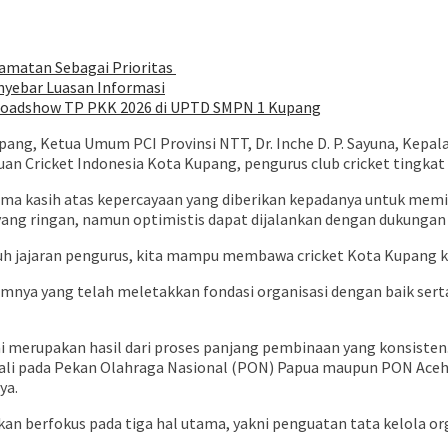
lamatan Sebagai Prioritas
nyebar Luasan Informasi
 Roadshow TP PKK 2026 di UPTD SMPN 1 Kupang
pang, Ketua Umum PCI Provinsi NTT, Dr. Inche D. P. Sayuna, Kepa
 Cricket Indonesia Kota Kupang, pengurus club cricket tingkat S
ma kasih atas kepercayaan yang diberikan kepadanya untuk memim
ng ringan, namun optimistis dapat dijalankan dengan dukungan s
uh jajaran pengurus, kita mampu membawa cricket Kota Kupang ke 
mnya yang telah meletakkan fondasi organisasi dengan baik serta
ini merupakan hasil dari proses panjang pembinaan yang konsiste
ali pada Pekan Olahraga Nasional (PON) Papua maupun PON Aceh-Sum
ya.
 berfokus pada tiga hal utama, yakni penguatan tata kelola org