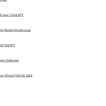
 Liga I Zona NTT
 Tim Modal Kesuksesan
if Voli NTT
egis Olahraga
an Ofisial PON XXI 2024