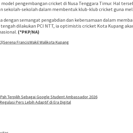
 model pengembangan cricket di Nusa Tenggara Timur. Hal terse
an sekolah-sekolah dalam membentuk klub-klub cricket guna melah
kerja dengan semangat pengabdian dan kebersamaan dalam memba
tengah dilakukan PCI NTT, ia optimistis cricket Kota Kupang a
nasional.
(*PKP/NA)
I)
Serena Francis
Wakil Walikota Kupang
Pah Terpilih Sebagai Google Student Ambassador 2026
gulasi Pers Lebih Adaptif di Era Digital
vitas