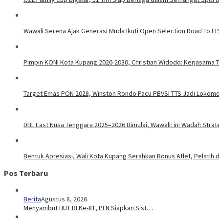
Wawali Serena Ajak Generasi Muda Ikuti Open Selection Road To EPA
Pimpin KONI Kota Kupang 2026-2030, Christian Widodo: Kerjasama
Target Emas PON 2028, Winston Rondo Pacu PBVSI TTS Jadi Lokomot
DBL East Nusa Tenggara 2025–2026 Dimulai, Wawali: ini Wadah Strat
Bentuk Apresiasi, Wali Kota Kupang Serahkan Bonus Atlet, Pelatih d
Pos Terbaru
Berita
Agustus 8, 2026
Menyambut HUT RI Ke-81, PLN Siapkan Sist…