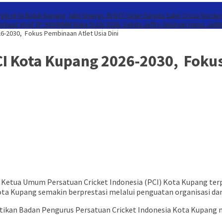
gih di GI Bolok Kupang
Jalin Sinergi, BI NTT Gelar Garuda Sakti Cross Borde
Perkuat Yonif TP 939/MMM
Buka SLCN 2026, Sekda Jeffry: Nelayan Harus Jadi
6-2030, Fokus Pembinaan Atlet Usia Dini
CI Kota Kupang 2026-2030, Fokus
Ketua Umum Persatuan Cricket Indonesia (PCI) Kota Kupang terpilih
Kupang semakin berprestasi melalui penguatan organisasi dan p
ikan Badan Pengurus Persatuan Cricket Indonesia Kota Kupang m