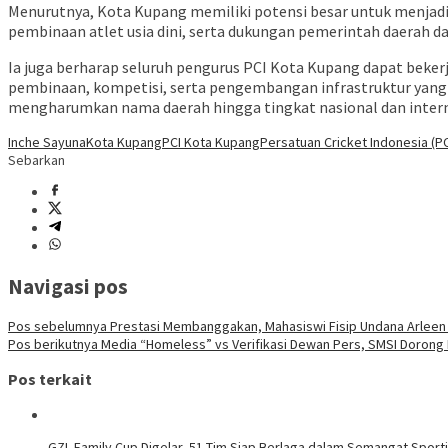
Menurutnya, Kota Kupang memiliki potensi besar untuk menjadi
pembinaan atlet usia dini, serta dukungan pemerintah daerah d
Ia juga berharap seluruh pengurus PCI Kota Kupang dapat be
pembinaan, kompetisi, serta pengembangan infrastruktur yang 
mengharumkan nama daerah hingga tingkat nasional dan inter
Inche Sayuna
Kota Kupang
PCI Kota Kupang
Persatuan Cricket Indonesia (PC
Sebarkan
Navigasi pos
Pos sebelumnya
Prestasi Membanggakan, Mahasiswi Fisip Undana Arleen 
Pos berikutnya
Media “Homeless” vs Verifikasi Dewan Pers, SMSI Dorong Re
Pos terkait
GZL Family Cup Digelar, 51 Tim Siap Berlaga dalam Semangat Sporti