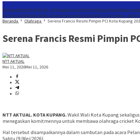
Konten Spesial
Menyambut HUT RI Ke-81, PLN Siapkan Sistem Pertahanan Kelistrikan Cang
Perwira dan Bintara Baru Terima Pengarahan Kasbrigif 21/Komodo, Siap 
Beranda
Olahraga
Serena Francis Resmi Pimpin PCI Kota Kupang 202
Serena Francis Resmi Pimpin P
NTT AKTUAL
Mei 11, 2026
Mei 11, 2026
NTT AKTUAL. KOTA KUPANG.
Wakil Wali Kota Kupang sekaligus 
menegaskan komitmennya untuk membawa olahraga cricket Kota 
Hal tersebut disampaikannya dalam sambutan pada acara Pelant
Sabtu (9/Mei/2026).