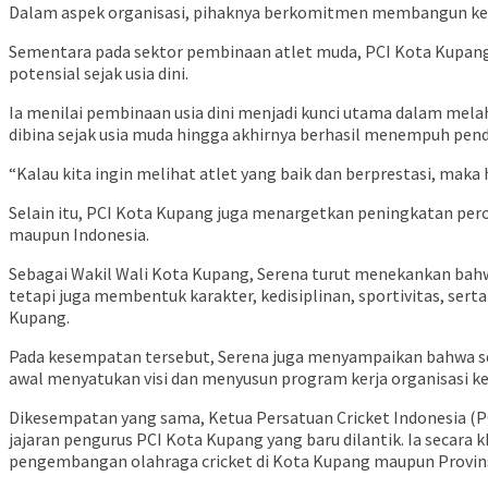
Dalam aspek organisasi, pihaknya berkomitmen membangun kep
Sementara pada sektor pembinaan atlet muda, PCI Kota Kupang 
potensial sejak usia dini.
Ia menilai pembinaan usia dini menjadi kunci utama dalam mel
dibina sejak usia muda hingga akhirnya berhasil menempuh pend
“Kalau kita ingin melihat atlet yang baik dan berprestasi, maka h
Selain itu, PCI Kota Kupang juga menargetkan peningkatan per
maupun Indonesia.
Sebagai Wakil Wali Kota Kupang, Serena turut menekankan bah
tetapi juga membentuk karakter, kedisiplinan, sportivitas, ser
Kupang.
Pada kesempatan tersebut, Serena juga menyampaikan bahwa set
awal menyatukan visi dan menyusun program kerja organisasi ke
Dikesempatan yang sama, Ketua Persatuan Cricket Indonesia (PC
jajaran pengurus PCI Kota Kupang yang baru dilantik. Ia secar
pengembangan olahraga cricket di Kota Kupang maupun Provin