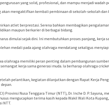
engurusan yang solid, profesional, dan mampu menjadi wadah p
akan mengaktifkan kembali pembinaan di sekolah-sekolah dan klu
ahirkan atlet berprestasi. Serena bahkan membagikan pengalaman 
idikan maupun berkarier di berbagai bidang.
arus dimulai sejak dini. Ini membutuhkan proses panjang, kerja sam
olehan medali pada ajang olahraga mendatang sekaligus menyiapk
wa olahraga memiliki peran penting dalam pembangunan sumber d
ta semangat kerja sama generasi muda. Ia berharap olahraga crick
elah pelantikan, kegiatan dilanjutkan dengan Rapat Kerja Peng
 depan.
I) Provinsi Nusa Tenggara Timur (NTT), Dr. Inche D. P. Sayuna,
a khusus mengucapkan terima kasih kepada Wakil Wali Kota Kupang
si NTT.