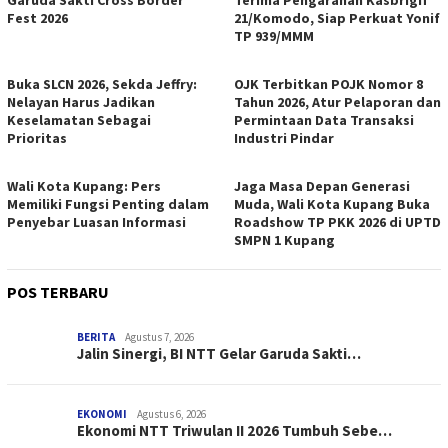
Garuda Sakti Cross Border
Terima Pengarahan Kasbrigif
Fest 2026
21/Komodo, Siap Perkuat Yonif
TP 939/MMM
Buka SLCN 2026, Sekda Jeffry:
OJK Terbitkan POJK Nomor 8
Nelayan Harus Jadikan
Tahun 2026, Atur Pelaporan dan
Keselamatan Sebagai
Permintaan Data Transaksi
Prioritas
Industri Pindar
Wali Kota Kupang: Pers
Jaga Masa Depan Generasi
Memiliki Fungsi Penting dalam
Muda, Wali Kota Kupang Buka
Penyebar Luasan Informasi
Roadshow TP PKK 2026 di UPTD
SMPN 1 Kupang
POS TERBARU
BERITA
Agustus 7, 2026
Jalin Sinergi, BI NTT Gelar Garuda Sakti…
EKONOMI
Agustus 6, 2026
Ekonomi NTT Triwulan II 2026 Tumbuh Sebe…