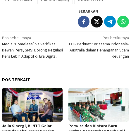
SEBARKAN
Navigasi
Pos sebelumnya
Pos berikutnya
Media “Homeless” vs Verifikasi
OJK Perkuat Kerjasama Indonesia-
pos
Dewan Pers, SMSI Dorong Regulasi
Australia dalam Penanganan Scam
Pers Lebih Adaptif di Era Digital
Keuangan
POS TERKAIT
Jalin Sinergi, BI NTT Gelar
Perwira dan Bintara Baru