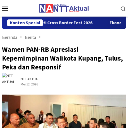
Loncat
Menu
ke
Mobile
konten
 Gelar Garuda Sakti Cross Border Fest 2026
Konten Spesial
Ekonomi NTT Tr
Beranda
Berita
Wamen PAN-RB Apresiasi
Kepemimpinan Walikota Kupang, Tulus,
Peka dan Responsif
NTT AKTUAL
Mei 12, 2026