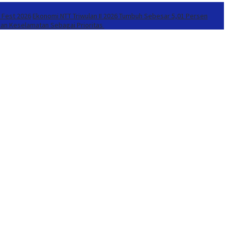
r Fest 2026
Ekonomi NTT Triwulan II 2026 Tumbuh Sebesar 5,01 Persen
kan Keselamatan Sebagai Prioritas