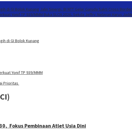
gih di GI Bolok Kupang
Jalin Sinergi, BI NTT Gelar Garuda Sakti Cross Borde
Perkuat Yonif TP 939/MMM
Buka SLCN 2026, Sekda Jeffry: Nelayan Harus Jadi
gih di GI Bolok Kupang
Perkuat Yonif TP 939/MMM
i Prioritas
CI)
30, Fokus Pembinaan Atlet Usia Dini