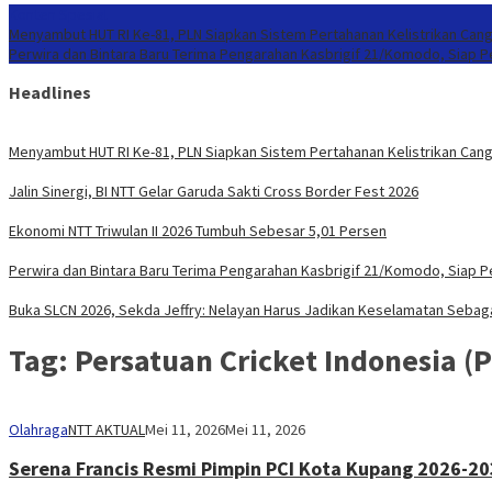
Konten Spesial
Menyambut HUT RI Ke-81, PLN Siapkan Sistem Pertahanan Kelistrikan Cang
Perwira dan Bintara Baru Terima Pengarahan Kasbrigif 21/Komodo, Siap 
Headlines
Menyambut HUT RI Ke-81, PLN Siapkan Sistem Pertahanan Kelistrikan Cang
Jalin Sinergi, BI NTT Gelar Garuda Sakti Cross Border Fest 2026
Ekonomi NTT Triwulan II 2026 Tumbuh Sebesar 5,01 Persen
Perwira dan Bintara Baru Terima Pengarahan Kasbrigif 21/Komodo, Siap 
Buka SLCN 2026, Sekda Jeffry: Nelayan Harus Jadikan Keselamatan Sebaga
Tag:
Persatuan Cricket Indonesia (P
Olahraga
NTT AKTUAL
Mei 11, 2026
Mei 11, 2026
Serena Francis Resmi Pimpin PCI Kota Kupang 2026-20