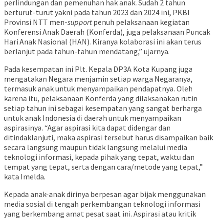
perlindungan dan pemenuhan hak anak. Sudah 2 tahun
berturut-turut yakni pada tahun 2023 dan 2024 ini, PKBI
Provinsi NTT men-
support
penuh pelaksanaan kegiatan
Konferensi Anak Daerah (Konferda), juga pelaksanaan Puncak
Hari Anak Nasional (HAN). Kiranya kolaborasi ini akan terus
berlanjut pada tahun-tahun mendatang,” ujarnya.
Pada kesempatan ini Plt. Kepala DP3A Kota Kupang juga
mengatakan Negara menjamin setiap warga Negaranya,
termasuk anak untuk menyampaikan pendapatnya. Oleh
karena itu, pelaksanaan Konferda yang dilaksanakan rutin
setiap tahun ini sebagai kesempatan yang sangat berharga
untuk anak Indonesia di daerah untuk menyampaikan
aspirasinya. “Agar aspirasi kita dapat didengar dan
ditindaklanjuti, maka aspirasi tersebut harus disampaikan baik
secara langsung maupun tidak langsung melalui media
teknologi informasi, kepada pihak yang tepat, waktu dan
tempat yang tepat, serta dengan cara/metode yang tepat,”
kata Imelda.
Kepada anak-anak dirinya berpesan agar bijak menggunakan
media sosial di tengah perkembangan teknologi informasi
yang berkembang amat pesat saat ini. Aspirasi atau kritik