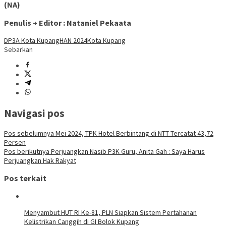
(NA)
Penulis + Editor : Nataniel Pekaata
DP3A Kota Kupang
HAN 2024
Kota Kupang
Sebarkan
Navigasi pos
Pos sebelumnya
Mei 2024, TPK Hotel Berbintang di NTT Tercatat 43,72
Persen
Pos berikutnya
Perjuangkan Nasib P3K Guru, Anita Gah : Saya Harus
Perjuangkan Hak Rakyat
Pos terkait
Menyambut HUT RI Ke-81, PLN Siapkan Sistem Pertahanan
Kelistrikan Canggih di GI Bolok Kupang