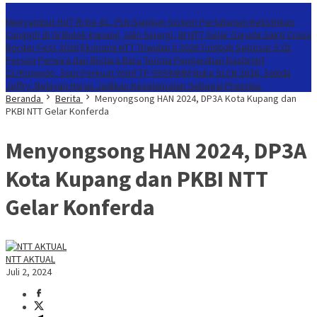
Konten Spesial
Menyambut HUT RI Ke-81, PLN Siapkan Sistem Pertahanan Kelistrikan
Canggih di GI Bolok Kupang
Jalin Sinergi, BI NTT Gelar Garuda Sakti Cross
Border Fest 2026
Ekonomi NTT Triwulan II 2026 Tumbuh Sebesar 5,01
Persen
Perwira dan Bintara Baru Terima Pengarahan Kasbrigif
21/Komodo, Siap Perkuat Yonif TP 939/MMM
Buka SLCN 2026, Sekda
Jeffry: Nelayan Harus Jadikan Keselamatan Sebagai Prioritas
Beranda
Berita
Menyongsong HAN 2024, DP3A Kota Kupang dan
PKBI NTT Gelar Konferda
Menyongsong HAN 2024, DP3A
Kota Kupang dan PKBI NTT
Gelar Konferda
NTT AKTUAL
Juli 2, 2024