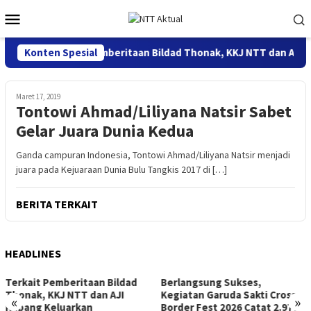
Loncat
Menu
ke
Mobile
konten
Konten Spesial
Terkait Pemberitaan Bildad Thonak, KKJ NTT dan AJI K
Maret 17, 2019
Tontowi Ahmad/Liliyana Natsir Sabet
Gelar Juara Dunia Kedua
Ganda campuran Indonesia, Tontowi Ahmad/Liliyana Natsir menjadi
juara pada Kejuaraan Dunia Bulu Tangkis 2017 di […]
BERITA TERKAIT
HEADLINES
Terkait Pemberitaan Bildad
Berlangsung Sukses,
Thonak, KKJ NTT dan AJI
Kegiatan Garuda Sakti Cross
«
»
Kupang Keluarkan
Border Fest 2026 Catat 2.977