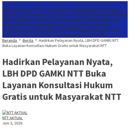
Konten Spesial
Menyambut HUT RI Ke-81, PLN Siapkan Sistem Pertahanan Kelistrikan
Canggih di GI Bolok Kupang
Jalin Sinergi, BI NTT Gelar Garuda Sakti Cross
Border Fest 2026
Ekonomi NTT Triwulan II 2026 Tumbuh Sebesar 5,01
Persen
Perwira dan Bintara Baru Terima Pengarahan Kasbrigif
21/Komodo, Siap Perkuat Yonif TP 939/MMM
Buka SLCN 2026, Sekda
Jeffry: Nelayan Harus Jadikan Keselamatan Sebagai Prioritas
Beranda
Berita
Hadirkan Pelayanan Nyata, LBH DPD GAMKI NTT
Buka Layanan Konsultasi Hukum Gratis untuk Masyarakat NTT
Hadirkan Pelayanan Nyata,
LBH DPD GAMKI NTT Buka
Layanan Konsultasi Hukum
Gratis untuk Masyarakat NTT
NTT AKTUAL
Juni 3, 2026