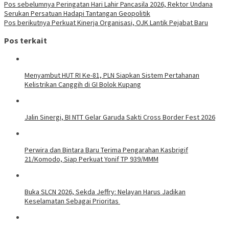
Pos sebelumnya
Peringatan Hari Lahir Pancasila 2026, Rektor Undana
Serukan Persatuan Hadapi Tantangan Geopolitik
Pos berikutnya
Perkuat Kinerja Organisasi, OJK Lantik Pejabat Baru
Pos terkait
Menyambut HUT RI Ke-81, PLN Siapkan Sistem Pertahanan
Kelistrikan Canggih di GI Bolok Kupang
Jalin Sinergi, BI NTT Gelar Garuda Sakti Cross Border Fest 2026
Perwira dan Bintara Baru Terima Pengarahan Kasbrigif
21/Komodo, Siap Perkuat Yonif TP 939/MMM
Buka SLCN 2026, Sekda Jeffry: Nelayan Harus Jadikan
Keselamatan Sebagai Prioritas