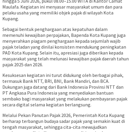
hingga 5 Juni 2026, pukul 08.00–15.00 WITA di Kantor Camat
Maulafa. Kegiatan ini menyasar masyarakat umum dan para
pelaku usaha yang memiliki objek pajak di wilayah Kota
Kupang.
Sebagai bentuk penghargaan atas kepatuhan dalam
memenuhi kewajiban perpajakan, Bapenda Kota Kupang juga
menyerahkan piagam penghargaan kepada sejumlah wajib
pajak teladan yang dinilai konsisten mendukung peningkatan
PAD Kota Kupang. Selain itu, apresiasi juga diberikan kepada
masyarakat yang telah melunasi kewajiban pajak daerah tahun
pajak 2025 dan 2026.
Kesuksesan kegiatan ini turut didukung oleh berbagai pihak,
termasuk Bank NTT, BRI, BNI, Bank Mandiri, dan BCA.
Dukungan juga datang dari Bank Indonesia Provinsi NTT dan
PT Angkasa Pura Indonesia yang menyediakan bantuan
sembako bagi masyarakat yang melakukan pembayaran pajak
secara digital selama kegiatan berlangsung.
Melalui Pekan Panutan Pajak 2026, Pemerintah Kota Kupang
berharap terbangun budaya sadar pajak yang semakin kuat di
tengah masyarakat, sehingga cita-cita mewujudkan