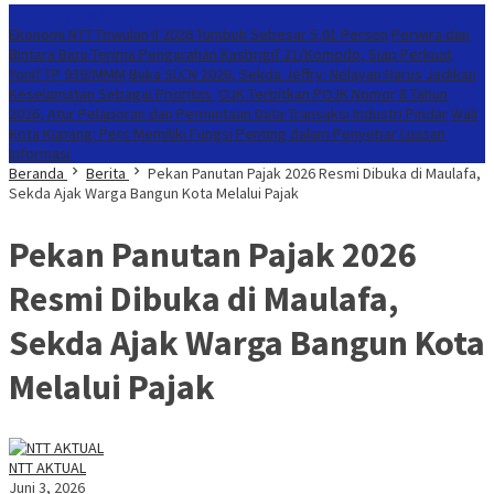
Konten Spesial
Ekonomi NTT Triwulan II 2026 Tumbuh Sebesar 5,01 Persen
Perwira dan
Bintara Baru Terima Pengarahan Kasbrigif 21/Komodo, Siap Perkuat
Yonif TP 939/MMM
Buka SLCN 2026, Sekda Jeffry: Nelayan Harus Jadikan
Keselamatan Sebagai Prioritas
OJK Terbitkan POJK Nomor 8 Tahun
2026, Atur Pelaporan dan Permintaan Data Transaksi Industri Pindar
Wali
Kota Kupang: Pers Memiliki Fungsi Penting dalam Penyebar Luasan
Informasi
Beranda
Berita
Pekan Panutan Pajak 2026 Resmi Dibuka di Maulafa,
Sekda Ajak Warga Bangun Kota Melalui Pajak
Pekan Panutan Pajak 2026
Resmi Dibuka di Maulafa,
Sekda Ajak Warga Bangun Kota
Melalui Pajak
NTT AKTUAL
Juni 3, 2026