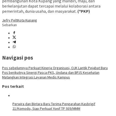
pembangunan Kota Kupang yang mandiri, maju, dan
berkelanjutan dapat tercapai melalui kolaborasi antara
pemerintah, dunia usaha, dan masyarakat.
(*PKP)
Jefry Pelt
Kota Kupang
Sebarkan
Navigasi pos
Pos sebelumnya
Perkuat Kinerja Organisasi, OJK Lantik Pejabat Baru
Pos berikutnya
Sinergi Pasca-PKS, Undana dan BPJS Kesehatan
Matangkan Integrasi Layanan Medis Kampus
Pos terkait
Perwira dan Bintara Baru Terima Pengarahan Kasbrigif
21/Komodo, Siap Perkuat Yonif TP 939/MMM