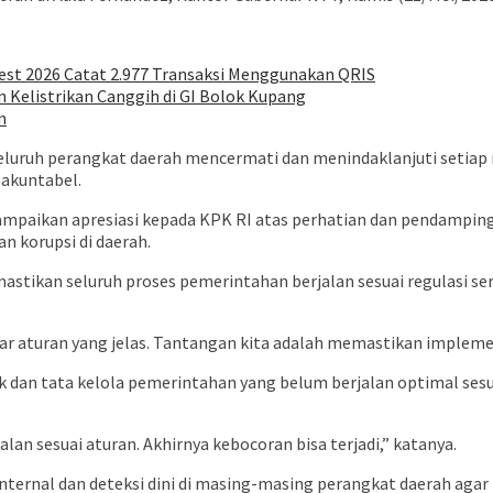
Fest 2026 Catat 2.977 Transaksi Menggunakan QRIS
Kelistrikan Canggih di GI Bolok Kupang
n
uruh perangkat daerah mencermati dan menindaklanjuti setiap 
 akuntabel.
yampaikan apresiasi kepada KPK RI atas perhatian dan pendampin
 korupsi di daerah.
stikan seluruh proses pemerintahan berjalan sesuai regulasi s
r aturan yang jelas. Tantangan kita adalah memastikan implement
k dan tata kelola pemerintahan yang belum berjalan optimal ses
lan sesuai aturan. Akhirnya kebocoran bisa terjadi,” katanya.
ternal dan deteksi dini di masing-masing perangkat daerah agar