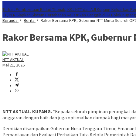
Konten Spesial
Terkait Pemberitaan Bildad Thonak, KKJ NTT dan AJI Kupang Keluarkan Pe
81, PLN Siapkan Sistem Pertahanan Kelistrikan Canggih di GI Bolok Kupang
Beranda
Berita
Rakor Bersama KPK, Gubernur NTT Minta Seluruh OP
Rakor Bersama KPK, Gubernur 
NTT AKTUAL
Mei 21, 2026
NTT AKTUAL. KUPANG.
“Kepada seluruh pimpinan perangkat daer
anggaran dengan baik dan juga optimalkan dampak bagi masyara
Demikian disampaikan Gubernur Nusa Tenggara Timur, Emanuel
Pemantauan dan Evaluasi Perbaikan Tata Kelola Pemerintah Dae