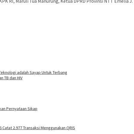
h V KPK RI, Maruli Tua Manurung, Ketua DPRD Provinsi NTT Emelia
Teknologi adalah Sayap Untuk Terbang
n TB dan HIV
kan Pernyataan Sikap
6 Catat 2.977 Transaksi Menggunakan QRIS