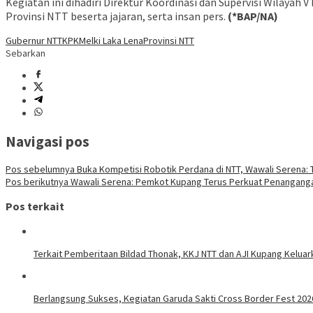
Kegiatan ini dihadiri Direktur Koordinasi dan Supervisi Wilaya
Provinsi NTT beserta jajaran, serta insan pers.
(*BAP/NA)
Gubernur NTT
KPK
Melki Laka Lena
Provinsi NTT
Sebarkan
Navigasi pos
Pos sebelumnya
Buka Kompetisi Robotik Perdana di NTT, Wawali Serena: 
Pos berikutnya
Wawali Serena: Pemkot Kupang Terus Perkuat Penanganga
Pos terkait
Terkait Pemberitaan Bildad Thonak, KKJ NTT dan AJI Kupang Keluar
Berlangsung Sukses, Kegiatan Garuda Sakti Cross Border Fest 202