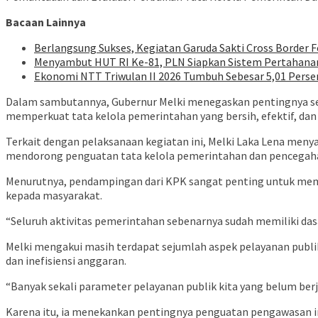
Bacaan Lainnya
Berlangsung Sukses, Kegiatan Garuda Sakti Cross Border 
Menyambut HUT RI Ke-81, PLN Siapkan Sistem Pertahanan 
Ekonomi NTT Triwulan II 2026 Tumbuh Sebesar 5,01 Perse
Dalam sambutannya, Gubernur Melki menegaskan pentingnya sel
memperkuat tata kelola pemerintahan yang bersih, efektif, dan
Terkait dengan pelaksanaan kegiatan ini, Melki Laka Lena men
mendorong penguatan tata kelola pemerintahan dan pencegahan
Menurutnya, pendampingan dari KPK sangat penting untuk mema
kepada masyarakat.
“Seluruh aktivitas pemerintahan sebenarnya sudah memiliki dasa
Melki mengakui masih terdapat sejumlah aspek pelayanan publi
dan inefisiensi anggaran.
“Banyak sekali parameter pelayanan publik kita yang belum berja
Karena itu, ia menekankan pentingnya penguatan pengawasan in