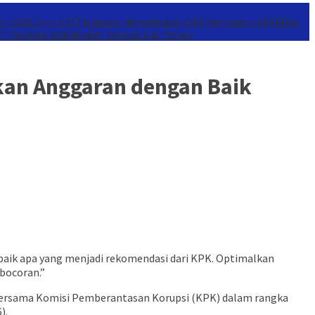
est 2026 Catat 2.977 Transaksi Menggunakan QRIS
Menyambut HUT RI Ke-
 Triwulan II 2026 Tumbuh Sebesar 5,01 Persen
kan Anggaran dengan Baik
a baik apa yang menjadi rekomendasi dari KPK. Optimalkan
bocoran.”
bersama Komisi Pemberantasan Korupsi (KPK) dalam rangka
).