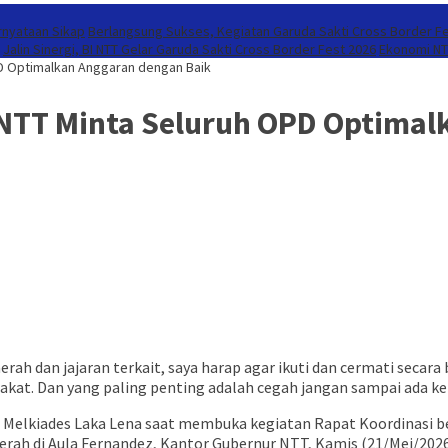
rnyataan Sikap
Berlangsung Sukses, Kegiatan Garuda Sakti Cross Border F
Jalin Sinergi, BI NTT Gelar Garuda Sakti Cross Border Fest 2026
Ekonomi NTT
D Optimalkan Anggaran dengan Baik
NTT Minta Seluruh OPD Optimal
ah dan jajaran terkait, saya harap agar ikuti dan cermati secar
kat. Dan yang paling penting adalah cegah jangan sampai ada ke
 Melkiades Laka Lena saat membuka kegiatan Rapat Koordinasi 
rah di Aula Fernandez, Kantor Gubernur NTT, Kamis (21/Mei/2026