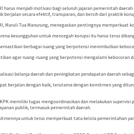
 RI harus menjadi motivasi bagi seluruh jajaran pemerintah daer
berjalan secara efektif, transparan, dan bersih dari praktik korup
PK RI, Maruli Tua Manurung, menegaskan pentingnya memperkuat 
rena kesungguhan untuk mencegah korupsi itu harus terus dibangu
 memastikan berbagai ruang yang berpotensi menimbulkan kebocor
ikan agar ruang-ruang yang berpotensi mengalami kebocoran dan i
alisasi belanja daerah dan peningkatan pendapatan daerah sebaga
dapat berjalan dengan baik, terutama dengan komitmen yang dit
p) KPK memiliki tugas mengoordinasikan dan melakukan supervisi
ayanan publik, termasuk pemerintah daerah.
itmennya untuk terus memperkuat tata kelola pemerintahan yang