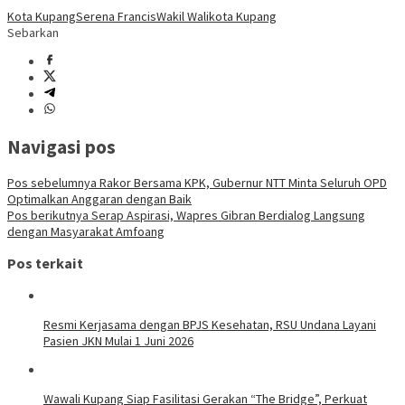
Kota Kupang
Serena Francis
Wakil Walikota Kupang
Sebarkan
Navigasi pos
Pos sebelumnya
Rakor Bersama KPK, Gubernur NTT Minta Seluruh OPD
Optimalkan Anggaran dengan Baik
Pos berikutnya
Serap Aspirasi, Wapres Gibran Berdialog Langsung
dengan Masyarakat Amfoang
Pos terkait
Resmi Kerjasama dengan BPJS Kesehatan, RSU Undana Layani
Pasien JKN Mulai 1 Juni 2026
Wawali Kupang Siap Fasilitasi Gerakan “The Bridge”, Perkuat