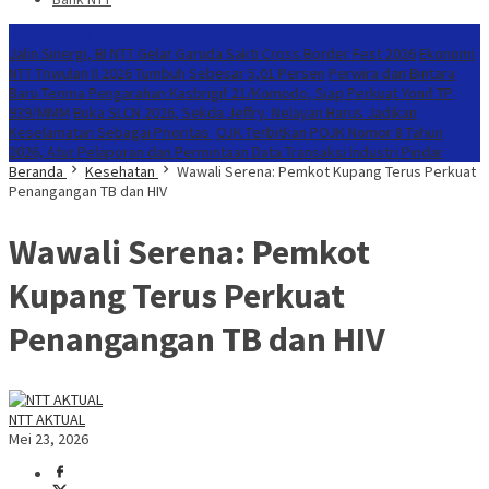
Konten Spesial
Jalin Sinergi, BI NTT Gelar Garuda Sakti Cross Border Fest 2026
Ekonomi
NTT Triwulan II 2026 Tumbuh Sebesar 5,01 Persen
Perwira dan Bintara
Baru Terima Pengarahan Kasbrigif 21/Komodo, Siap Perkuat Yonif TP
939/MMM
Buka SLCN 2026, Sekda Jeffry: Nelayan Harus Jadikan
Keselamatan Sebagai Prioritas
OJK Terbitkan POJK Nomor 8 Tahun
2026, Atur Pelaporan dan Permintaan Data Transaksi Industri Pindar
Beranda
Kesehatan
Wawali Serena: Pemkot Kupang Terus Perkuat
Penangangan TB dan HIV
Wawali Serena: Pemkot
Kupang Terus Perkuat
Penangangan TB dan HIV
NTT AKTUAL
Mei 23, 2026