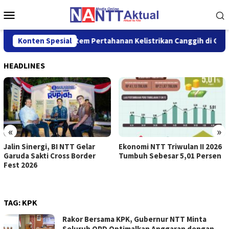
Loncat
Menu
ke
Mobile
konten
 Siapkan Sistem Pertahanan Kelistrikan Canggih di GI Bolok Kup
Konten Spesial
HEADLINES
«
»
Jalin Sinergi, BI NTT Gelar
Ekonomi NTT Triwulan II 2026
Garuda Sakti Cross Border
Tumbuh Sebesar 5,01 Persen
Fest 2026
TAG:
KPK
Rakor Bersama KPK, Gubernur NTT Minta
Seluruh OPD Optimalkan Anggaran dengan