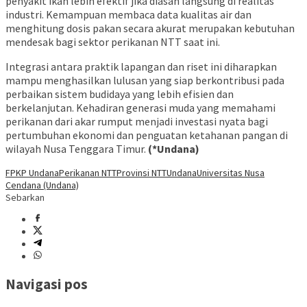
penyakit ikan lebih efektif jika diasah langsung di realitas
industri. Kemampuan membaca data kualitas air dan
menghitung dosis pakan secara akurat merupakan kebutuhan
mendesak bagi sektor perikanan NTT saat ini.
Integrasi antara praktik lapangan dan riset ini diharapkan
mampu menghasilkan lulusan yang siap berkontribusi pada
perbaikan sistem budidaya yang lebih efisien dan
berkelanjutan. Kehadiran generasi muda yang memahami
perikanan dari akar rumput menjadi investasi nyata bagi
pertumbuhan ekonomi dan penguatan ketahanan pangan di
wilayah Nusa Tenggara Timur.
(*Undana)
FPKP Undana
Perikanan NTT
Provinsi NTT
Undana
Universitas Nusa
Cendana (Undana)
Sebarkan
Navigasi pos