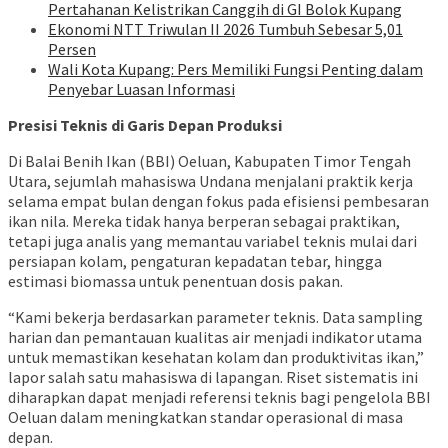
Pertahanan Kelistrikan Canggih di GI Bolok Kupang
Ekonomi NTT Triwulan II 2026 Tumbuh Sebesar 5,01
Persen
Wali Kota Kupang: Pers Memiliki Fungsi Penting dalam
Penyebar Luasan Informasi
Presisi Teknis di Garis Depan Produksi
Di Balai Benih Ikan (BBI) Oeluan, Kabupaten Timor Tengah
Utara, sejumlah mahasiswa Undana menjalani praktik kerja
selama empat bulan dengan fokus pada efisiensi pembesaran
ikan nila. Mereka tidak hanya berperan sebagai praktikan,
tetapi juga analis yang memantau variabel teknis mulai dari
persiapan kolam, pengaturan kepadatan tebar, hingga
estimasi biomassa untuk penentuan dosis pakan.
“Kami bekerja berdasarkan parameter teknis. Data sampling
harian dan pemantauan kualitas air menjadi indikator utama
untuk memastikan kesehatan kolam dan produktivitas ikan,”
lapor salah satu mahasiswa di lapangan. Riset sistematis ini
diharapkan dapat menjadi referensi teknis bagi pengelola BBI
Oeluan dalam meningkatkan standar operasional di masa
depan.