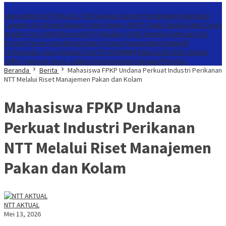
Konten Spesial
Menyambut HUT RI Ke-81, PLN Siapkan Sistem Pertahanan Kelistrikan
Canggih di GI Bolok Kupang
Jalin Sinergi, BI NTT Gelar Garuda Sakti Cross
Border Fest 2026
Ekonomi NTT Triwulan II 2026 Tumbuh Sebesar 5,01
Persen
Perwira dan Bintara Baru Terima Pengarahan Kasbrigif
21/Komodo, Siap Perkuat Yonif TP 939/MMM
Buka SLCN 2026, Sekda
Jeffry: Nelayan Harus Jadikan Keselamatan Sebagai Prioritas
Beranda
Berita
Mahasiswa FPKP Undana Perkuat Industri Perikanan
NTT Melalui Riset Manajemen Pakan dan Kolam
Mahasiswa FPKP Undana
Perkuat Industri Perikanan
NTT Melalui Riset Manajemen
Pakan dan Kolam
NTT AKTUAL
Mei 13, 2026