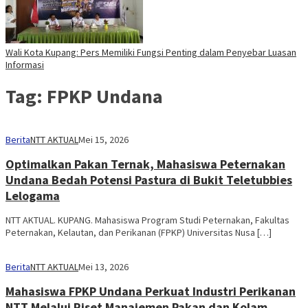
Wali Kota Kupang: Pers Memiliki Fungsi Penting dalam Penyebar Luasan
Informasi
Tag:
FPKP Undana
Berita
NTT AKTUAL
Mei 15, 2026
Optimalkan Pakan Ternak, Mahasiswa Peternakan
Undana Bedah Potensi Pastura di Bukit Teletubbies
Lelogama
NTT AKTUAL. KUPANG. Mahasiswa Program Studi Peternakan, Fakultas
Peternakan, Kelautan, dan Perikanan (FPKP) Universitas Nusa […]
Berita
NTT AKTUAL
Mei 13, 2026
Mahasiswa FPKP Undana Perkuat Industri Perikanan
NTT Melalui Riset Manajemen Pakan dan Kolam