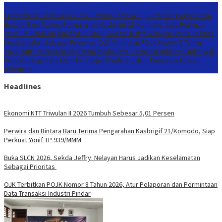
Konten Spesial
Ekonomi NTT Triwulan II 2026 Tumbuh Sebesar 5,01 Persen
Perwira dan
Bintara Baru Terima Pengarahan Kasbrigif 21/Komodo, Siap Perkuat
Yonif TP 939/MMM
Buka SLCN 2026, Sekda Jeffry: Nelayan Harus Jadikan
Keselamatan Sebagai Prioritas
OJK Terbitkan POJK Nomor 8 Tahun
2026, Atur Pelaporan dan Permintaan Data Transaksi Industri Pindar
Wali
Kota Kupang: Pers Memiliki Fungsi Penting dalam Penyebar Luasan
Informasi
Headlines
Ekonomi NTT Triwulan II 2026 Tumbuh Sebesar 5,01 Persen
Perwira dan Bintara Baru Terima Pengarahan Kasbrigif 21/Komodo, Siap
Perkuat Yonif TP 939/MMM
Buka SLCN 2026, Sekda Jeffry: Nelayan Harus Jadikan Keselamatan
Sebagai Prioritas
OJK Terbitkan POJK Nomor 8 Tahun 2026, Atur Pelaporan dan Permintaan
Data Transaksi Industri Pindar