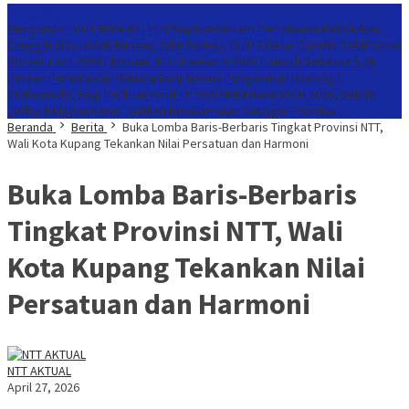
Konten Spesial
Menyambut HUT RI Ke-81, PLN Siapkan Sistem Pertahanan Kelistrikan
Canggih di GI Bolok Kupang
Jalin Sinergi, BI NTT Gelar Garuda Sakti Cross
Border Fest 2026
Ekonomi NTT Triwulan II 2026 Tumbuh Sebesar 5,01
Persen
Perwira dan Bintara Baru Terima Pengarahan Kasbrigif
21/Komodo, Siap Perkuat Yonif TP 939/MMM
Buka SLCN 2026, Sekda
Jeffry: Nelayan Harus Jadikan Keselamatan Sebagai Prioritas
Beranda
Berita
Buka Lomba Baris-Berbaris Tingkat Provinsi NTT,
Wali Kota Kupang Tekankan Nilai Persatuan dan Harmoni
Buka Lomba Baris-Berbaris
Tingkat Provinsi NTT, Wali
Kota Kupang Tekankan Nilai
Persatuan dan Harmoni
NTT AKTUAL
April 27, 2026