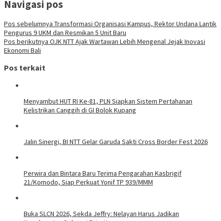
Navigasi pos
Pos sebelumnya
Transformasi Organisasi Kampus, Rektor Undana Lantik
Pengurus 9 UKM dan Resmikan 5 Unit Baru
Pos berikutnya
OJK NTT Ajak Wartawan Lebih Mengenal Jejak Inovasi
Ekonomi Bali
Pos terkait
Menyambut HUT RI Ke-81, PLN Siapkan Sistem Pertahanan
Kelistrikan Canggih di GI Bolok Kupang
Jalin Sinergi, BI NTT Gelar Garuda Sakti Cross Border Fest 2026
Perwira dan Bintara Baru Terima Pengarahan Kasbrigif
21/Komodo, Siap Perkuat Yonif TP 939/MMM
Buka SLCN 2026, Sekda Jeffry: Nelayan Harus Jadikan