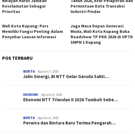
Nelayan Harus Jadikan
Tahun 2026, Atur Pelaporan dan
Keselamatan Sebagai
Permintaan Data Transaksi
Prioritas
Industri Pindar
Wali Kota Kupang: Pers
Jaga Masa Depan Generasi
Memiliki Fungsi Penting dalam
Muda, Wali Kota Kupang Buka
Penyebar Luasan Informasi
Roadshow TP PKK 2026 di UPTD
SMPN 1 Kupang
POS TERBARU
BERITA
Agustus 7, 2026
Jalin Sinergi, BI NTT Gelar Garuda Sakti…
EKONOMI
Agustus 6, 2026
Ekonomi NTT Triwulan II 2026 Tumbuh Sebe…
BERITA
Agustus 6, 2026
Perwira dan Bintara Baru Terima Pengarah…