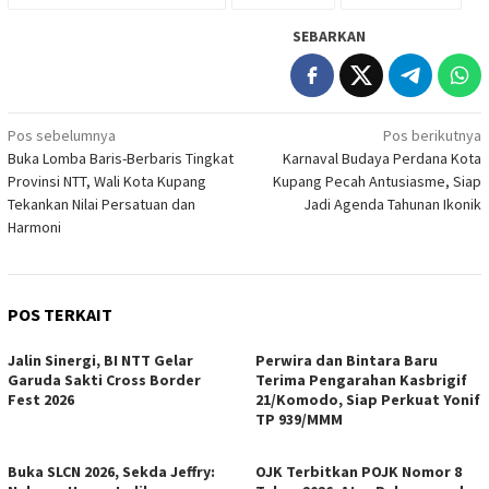
SEBARKAN
Navigasi
Pos sebelumnya
Pos berikutnya
Buka Lomba Baris-Berbaris Tingkat
Karnaval Budaya Perdana Kota
pos
Provinsi NTT, Wali Kota Kupang
Kupang Pecah Antusiasme, Siap
Tekankan Nilai Persatuan dan
Jadi Agenda Tahunan Ikonik
Harmoni
POS TERKAIT
Jalin Sinergi, BI NTT Gelar
Perwira dan Bintara Baru
Garuda Sakti Cross Border
Terima Pengarahan Kasbrigif
Fest 2026
21/Komodo, Siap Perkuat Yonif
TP 939/MMM
Buka SLCN 2026, Sekda Jeffry:
OJK Terbitkan POJK Nomor 8