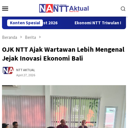
Loncat
Menu
ke
Mobile
konten
i Cross Border Fest 2026
Konten Spesial
Ekonomi NTT Triwulan II 2026 T
Beranda
Berita
OJK NTT Ajak Wartawan Lebih Mengenal
Jejak Inovasi Ekonomi Bali
NTT AKTUAL
April 27, 2026