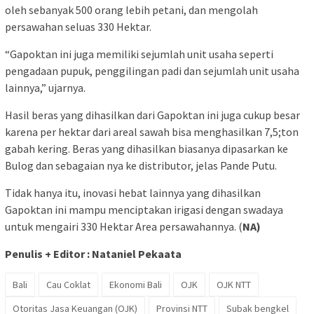
oleh sebanyak 500 orang lebih petani, dan mengolah
persawahan seluas 330 Hektar.
“Gapoktan ini juga memiliki sejumlah unit usaha seperti
pengadaan pupuk, penggilingan padi dan sejumlah unit usaha
lainnya,” ujarnya.
Hasil beras yang dihasilkan dari Gapoktan ini juga cukup besar
karena per hektar dari areal sawah bisa menghasilkan 7,5;ton
gabah kering. Beras yang dihasilkan biasanya dipasarkan ke
Bulog dan sebagaian nya ke distributor, jelas Pande Putu.
Tidak hanya itu, inovasi hebat lainnya yang dihasilkan
Gapoktan ini mampu menciptakan irigasi dengan swadaya
untuk mengairi 330 Hektar Area persawahannya. (
NA)
Penulis + Editor : Nataniel Pekaata
Bali
Cau Coklat
Ekonomi Bali
OJK
OJK NTT
Otoritas Jasa Keuangan (OJK)
Provinsi NTT
Subak bengkel