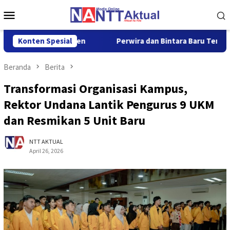
Loncat
Menu
ke
Mobile
konten
besar 5,01 Persen
Konten Spesial
Perwira dan Bintara Baru Terima Pen
Beranda
Berita
Transformasi Organisasi Kampus,
Rektor Undana Lantik Pengurus 9 UKM
dan Resmikan 5 Unit Baru
NTT AKTUAL
April 26, 2026