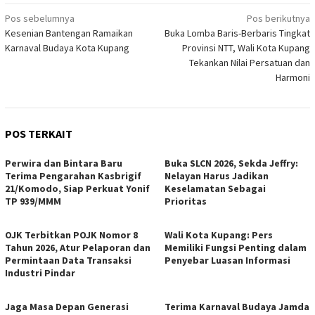
Navigasi
Pos sebelumnya
Pos berikutnya
Kesenian Bantengan Ramaikan
Buka Lomba Baris-Berbaris Tingkat
pos
Karnaval Budaya Kota Kupang
Provinsi NTT, Wali Kota Kupang
Tekankan Nilai Persatuan dan
Harmoni
POS TERKAIT
Perwira dan Bintara Baru
Buka SLCN 2026, Sekda Jeffry:
Terima Pengarahan Kasbrigif
Nelayan Harus Jadikan
21/Komodo, Siap Perkuat Yonif
Keselamatan Sebagai
TP 939/MMM
Prioritas
OJK Terbitkan POJK Nomor 8
Wali Kota Kupang: Pers
Tahun 2026, Atur Pelaporan dan
Memiliki Fungsi Penting dalam
Permintaan Data Transaksi
Penyebar Luasan Informasi
Industri Pindar
Jaga Masa Depan Generasi
Terima Karnaval Budaya Jamda