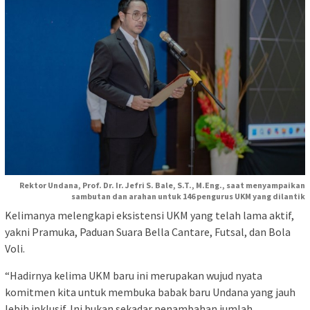
Rektor Undana, Prof. Dr. Ir. Jefri S. Bale, S.T., M.Eng., saat menyampaikan
sambutan dan arahan untuk 146 pengurus UKM yang dilantik
Kelimanya melengkapi eksistensi UKM yang telah lama aktif,
yakni Pramuka, Paduan Suara Bella Cantare, Futsal, dan Bola
Voli.
“Hadirnya kelima UKM baru ini merupakan wujud nyata
komitmen kita untuk membuka babak baru Undana yang jauh
lebih inklusif. Ini bukan sekadar penambahan jumlah