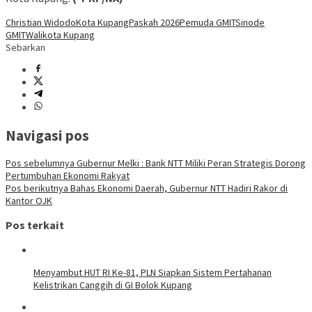
Christian Widodo
Kota Kupang
Paskah 2026
Pemuda GMIT
Sinode
GMIT
Walikota Kupang
Sebarkan
Navigasi pos
Pos sebelumnya
Gubernur Melki : Bank NTT Miliki Peran Strategis Dorong
Pertumbuhan Ekonomi Rakyat
Pos berikutnya
Bahas Ekonomi Daerah, Gubernur NTT Hadiri Rakor di
Kantor OJK
Pos terkait
Menyambut HUT RI Ke-81, PLN Siapkan Sistem Pertahanan
Kelistrikan Canggih di GI Bolok Kupang