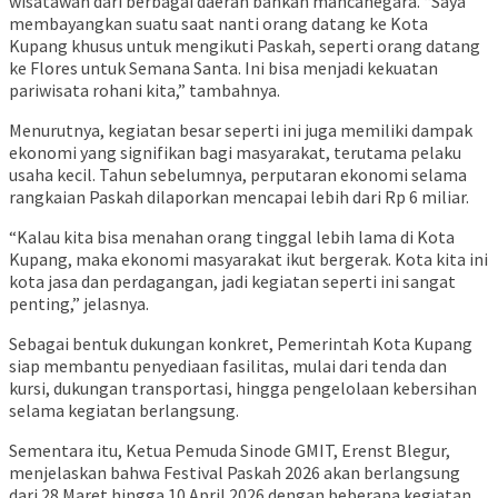
wisatawan dari berbagai daerah bahkan mancanegara. “Saya
membayangkan suatu saat nanti orang datang ke Kota
Kupang khusus untuk mengikuti Paskah, seperti orang datang
ke Flores untuk Semana Santa. Ini bisa menjadi kekuatan
pariwisata rohani kita,” tambahnya.
Menurutnya, kegiatan besar seperti ini juga memiliki dampak
ekonomi yang signifikan bagi masyarakat, terutama pelaku
usaha kecil. Tahun sebelumnya, perputaran ekonomi selama
rangkaian Paskah dilaporkan mencapai lebih dari Rp 6 miliar.
“Kalau kita bisa menahan orang tinggal lebih lama di Kota
Kupang, maka ekonomi masyarakat ikut bergerak. Kota kita ini
kota jasa dan perdagangan, jadi kegiatan seperti ini sangat
penting,” jelasnya.
Sebagai bentuk dukungan konkret, Pemerintah Kota Kupang
siap membantu penyediaan fasilitas, mulai dari tenda dan
kursi, dukungan transportasi, hingga pengelolaan kebersihan
selama kegiatan berlangsung.
Sementara itu, Ketua Pemuda Sinode GMIT, Erenst Blegur,
menjelaskan bahwa Festival Paskah 2026 akan berlangsung
dari 28 Maret hingga 10 April 2026 dengan beberapa kegiatan