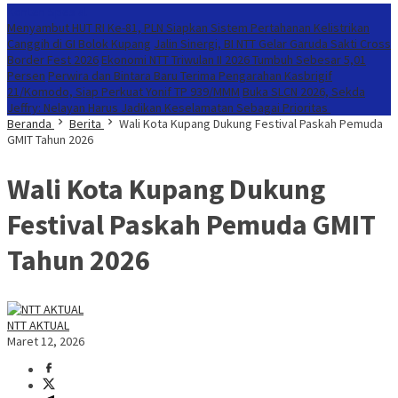
Konten Spesial
Menyambut HUT RI Ke-81, PLN Siapkan Sistem Pertahanan Kelistrikan
Canggih di GI Bolok Kupang
Jalin Sinergi, BI NTT Gelar Garuda Sakti Cross
Border Fest 2026
Ekonomi NTT Triwulan II 2026 Tumbuh Sebesar 5,01
Persen
Perwira dan Bintara Baru Terima Pengarahan Kasbrigif
21/Komodo, Siap Perkuat Yonif TP 939/MMM
Buka SLCN 2026, Sekda
Jeffry: Nelayan Harus Jadikan Keselamatan Sebagai Prioritas
Beranda
Berita
Wali Kota Kupang Dukung Festival Paskah Pemuda
GMIT Tahun 2026
Wali Kota Kupang Dukung
Festival Paskah Pemuda GMIT
Tahun 2026
NTT AKTUAL
Maret 12, 2026