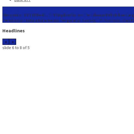
Konten Spesial
Menyambut HUT RI Ke-81, PLN Siapkan Sistem Pertahanan Kelistrikan Cang
Perwira dan Bintara Baru Terima Pengarahan Kasbrigif 21/Komodo, Siap 
Headlines
«
»
slide
7 to 9
of 5