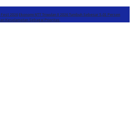
r Fest 2026
Ekonomi NTT Triwulan II 2026 Tumbuh Sebesar 5,01 Persen
kan Keselamatan Sebagai Prioritas