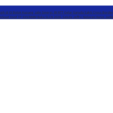
gih di GI Bolok Kupang
Jalin Sinergi, BI NTT Gelar Garuda Sakti Cross Borde
Perkuat Yonif TP 939/MMM
Buka SLCN 2026, Sekda Jeffry: Nelayan Harus Jadi