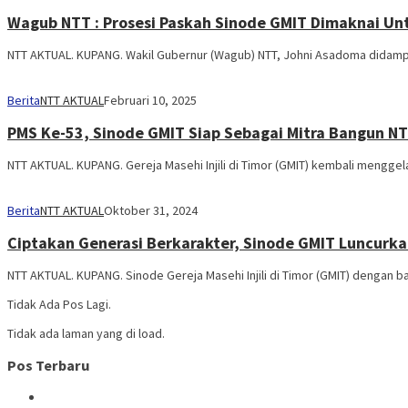
Wagub NTT : Prosesi Paskah Sinode GMIT Dimaknai Un
NTT AKTUAL. KUPANG. Wakil Gubernur (Wagub) NTT, Johni Asadoma didampi
Berita
NTT AKTUAL
Februari 10, 2025
PMS Ke-53, Sinode GMIT Siap Sebagai Mitra Bangun N
NTT AKTUAL. KUPANG. Gereja Masehi Injili di Timor (GMIT) kembali menggel
Berita
NTT AKTUAL
Oktober 31, 2024
Ciptakan Generasi Berkarakter, Sinode GMIT Luncurka
NTT AKTUAL. KUPANG. Sinode Gereja Masehi Injili di Timor (GMIT) denga
Tidak Ada Pos Lagi.
Tidak ada laman yang di load.
Pos Terbaru