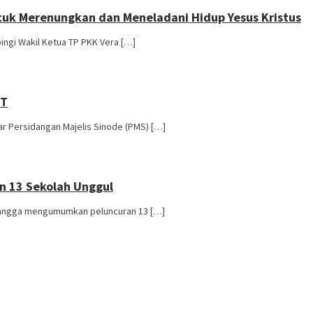
tuk Merenungkan dan Meneladani Hidup Yesus Kristus
ngi Wakil Ketua TP PKK Vera […]
TT
ar Persidangan Majelis Sinode (PMS) […]
n 13 Sekolah Unggul
n bangga mengumumkan peluncuran 13 […]