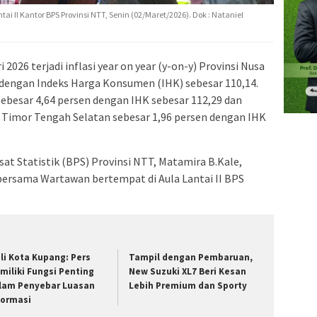
ai II Kantor BPS Provinsi NTT, Senin (02/Maret/2026). Dok : Nataniel
 2026 terjadi inflasi year on year (y-on-y) Provinsi Nusa
 dengan Indeks Harga Konsumen (IHK) sebesar 110,14.
u sebesar 4,64 persen dengan IHK sebesar 112,29 dan
en Timor Tengah Selatan sebesar 1,96 persen dengan IHK
at Statistik (BPS) Provinsi NTT, Matamira B.Kale,
s bersama Wartawan bertempat di Aula Lantai II BPS
li Kota Kupang: Pers
Tampil dengan Pembaruan,
miliki Fungsi Penting
New Suzuki XL7 Beri Kesan
lam Penyebar Luasan
Lebih Premium dan Sporty
formasi