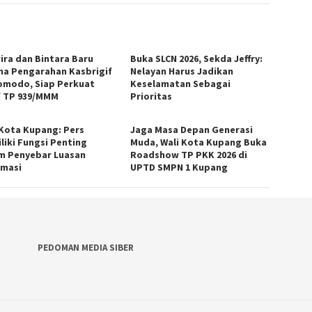
ira dan Bintara Baru
Buka SLCN 2026, Sekda Jeffry:
ma Pengarahan Kasbrigif
Nelayan Harus Jadikan
omodo, Siap Perkuat
Keselamatan Sebagai
f TP 939/MMM
Prioritas
 Kota Kupang: Pers
Jaga Masa Depan Generasi
liki Fungsi Penting
Muda, Wali Kota Kupang Buka
m Penyebar Luasan
Roadshow TP PKK 2026 di
rmasi
UPTD SMPN 1 Kupang
PEDOMAN MEDIA SIBER