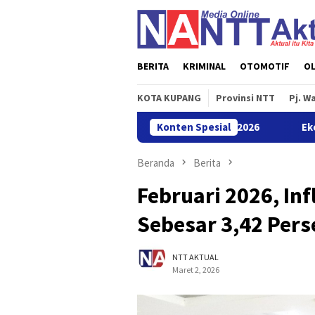
Loncat
ke
konten
BERITA
KRIMINAL
OTOMOTIF
O
KOTA KUPANG
Provinsi NTT
Pj. W
lar Garuda Sakti Cross Border Fest 2026
Konten Spesial
Ekonomi NTT Triw
Beranda
Berita
Februari 2026, Inf
Sebesar 3,42 Pers
NTT AKTUAL
Maret 2, 2026