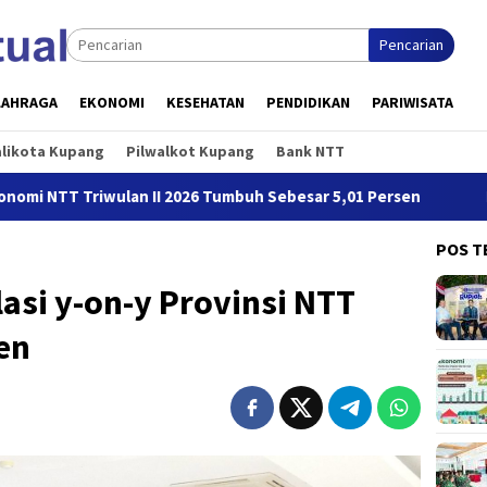
Pencarian
LAHRAGA
EKONOMI
KESEHATAN
PENDIDIKAN
PARIWISATA
alikota Kupang
Pilwalkot Kupang
Bank NTT
ulan II 2026 Tumbuh Sebesar 5,01 Persen
Perwira dan Bi
POS T
lasi y-on-y Provinsi NTT
en