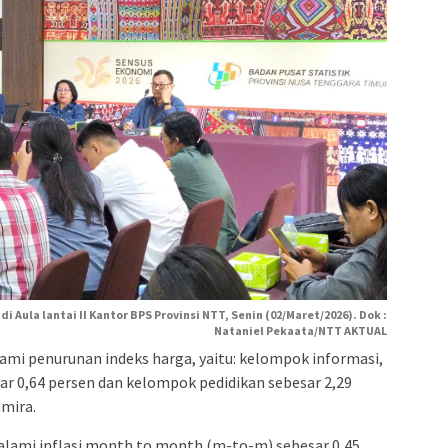
i Aula lantai II Kantor BPS Provinsi NTT, Senin (02/Maret/2026). Dok :
Nataniel Pekaata/NTT AKTUAL
i penurunan indeks harga, yaitu: kelompok informasi,
ar 0,64 persen dan kelompok pedidikan sebesar 2,29
amira.
lami inflasi month to month (m-to-m) sebesar 0,45