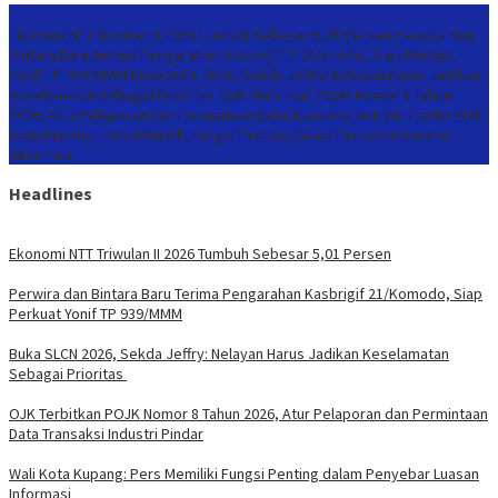
Konten Spesial
Ekonomi NTT Triwulan II 2026 Tumbuh Sebesar 5,01 Persen
Perwira dan
Bintara Baru Terima Pengarahan Kasbrigif 21/Komodo, Siap Perkuat
Yonif TP 939/MMM
Buka SLCN 2026, Sekda Jeffry: Nelayan Harus Jadikan
Keselamatan Sebagai Prioritas
OJK Terbitkan POJK Nomor 8 Tahun
2026, Atur Pelaporan dan Permintaan Data Transaksi Industri Pindar
Wali
Kota Kupang: Pers Memiliki Fungsi Penting dalam Penyebar Luasan
Informasi
Headlines
Ekonomi NTT Triwulan II 2026 Tumbuh Sebesar 5,01 Persen
Perwira dan Bintara Baru Terima Pengarahan Kasbrigif 21/Komodo, Siap
Perkuat Yonif TP 939/MMM
Buka SLCN 2026, Sekda Jeffry: Nelayan Harus Jadikan Keselamatan
Sebagai Prioritas
OJK Terbitkan POJK Nomor 8 Tahun 2026, Atur Pelaporan dan Permintaan
Data Transaksi Industri Pindar
Wali Kota Kupang: Pers Memiliki Fungsi Penting dalam Penyebar Luasan
Informasi