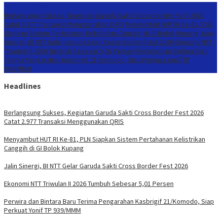
Konten Spesial
Berlangsung Sukses, Kegiatan Garuda Sakti Cross Border Fest 2026
Catat 2.977 Transaksi Menggunakan QRIS
Menyambut HUT RI Ke-81, PLN
Siapkan Sistem Pertahanan Kelistrikan Canggih di GI Bolok Kupang
Jalin
Sinergi, BI NTT Gelar Garuda Sakti Cross Border Fest 2026
Ekonomi NTT
Triwulan II 2026 Tumbuh Sebesar 5,01 Persen
Perwira dan Bintara Baru
Terima Pengarahan Kasbrigif 21/Komodo, Siap Perkuat Yonif TP
939/MMM
Headlines
Berlangsung Sukses, Kegiatan Garuda Sakti Cross Border Fest 2026
Catat 2.977 Transaksi Menggunakan QRIS
Menyambut HUT RI Ke-81, PLN Siapkan Sistem Pertahanan Kelistrikan
Canggih di GI Bolok Kupang
Jalin Sinergi, BI NTT Gelar Garuda Sakti Cross Border Fest 2026
Ekonomi NTT Triwulan II 2026 Tumbuh Sebesar 5,01 Persen
Perwira dan Bintara Baru Terima Pengarahan Kasbrigif 21/Komodo, Siap
Perkuat Yonif TP 939/MMM