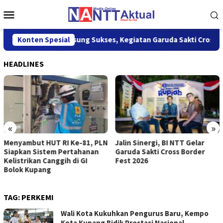
Loncat
Menu
ke
Mobile
konten
Berlangsung Sukses, Kegiatan Garuda Sakti Cross Border Fe
Konten Spesial
HEADLINES
«
»
Menyambut HUT RI Ke-81, PLN
Jalin Sinergi, BI NTT Gelar
Siapkan Sistem Pertahanan
Garuda Sakti Cross Border
Kelistrikan Canggih di GI
Fest 2026
Bolok Kupang
TAG:
PERKEMI
Wali Kota Kukuhkan Pengurus Baru, Kempo
Kota Kupang Bidik Prestasi Nasional