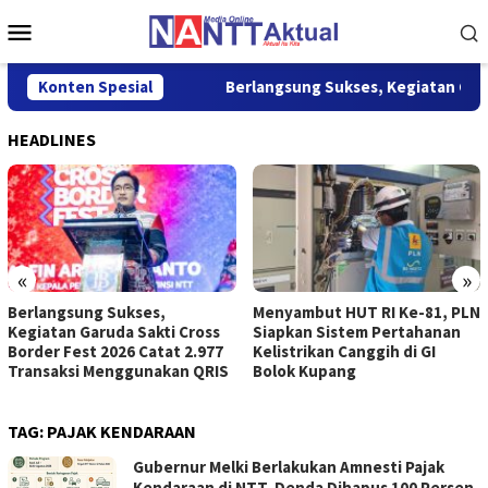
Loncat
Menu
ke
Mobile
konten
yataan Sikap
Konten Spesial
Berlangsung Sukses, Kegiatan Garuda Sakti
HEADLINES
«
»
Berlangsung Sukses,
Menyambut HUT RI Ke-81, PLN
Kegiatan Garuda Sakti Cross
Siapkan Sistem Pertahanan
Border Fest 2026 Catat 2.977
Kelistrikan Canggih di GI
Transaksi Menggunakan QRIS
Bolok Kupang
TAG:
PAJAK KENDARAAN
Gubernur Melki Berlakukan Amnesti Pajak
Kendaraan di NTT, Denda Dihapus 100 Persen