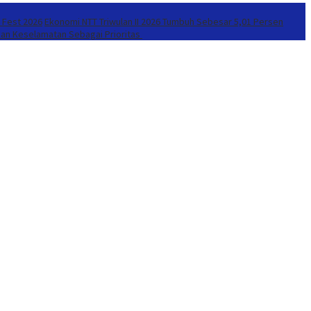
r Fest 2026
Ekonomi NTT Triwulan II 2026 Tumbuh Sebesar 5,01 Persen
kan Keselamatan Sebagai Prioritas