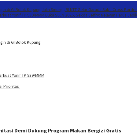
gih di GI Bolok Kupang
Jalin Sinergi, BI NTT Gelar Garuda Sakti Cross Borde
Perkuat Yonif TP 939/MMM
Buka SLCN 2026, Sekda Jeffry: Nelayan Harus Jadi
gih di GI Bolok Kupang
Perkuat Yonif TP 939/MMM
i Prioritas
nitasi Demi Dukung Program Makan Bergizi Gratis