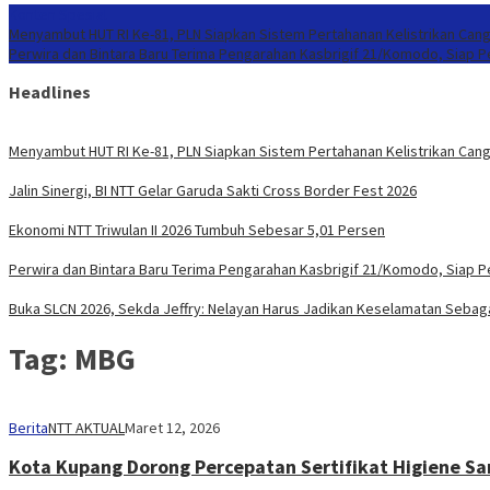
Konten Spesial
Menyambut HUT RI Ke-81, PLN Siapkan Sistem Pertahanan Kelistrikan Cang
Perwira dan Bintara Baru Terima Pengarahan Kasbrigif 21/Komodo, Siap 
Headlines
Menyambut HUT RI Ke-81, PLN Siapkan Sistem Pertahanan Kelistrikan Cang
Jalin Sinergi, BI NTT Gelar Garuda Sakti Cross Border Fest 2026
Ekonomi NTT Triwulan II 2026 Tumbuh Sebesar 5,01 Persen
Perwira dan Bintara Baru Terima Pengarahan Kasbrigif 21/Komodo, Siap 
Buka SLCN 2026, Sekda Jeffry: Nelayan Harus Jadikan Keselamatan Sebaga
Tag:
MBG
Berita
NTT AKTUAL
Maret 12, 2026
Kota Kupang Dorong Percepatan Sertifikat Higiene Sa