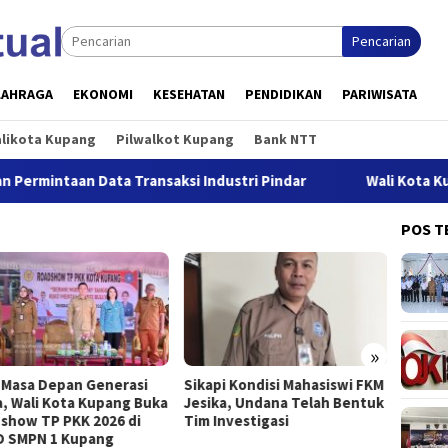
Pencarian
LAHRAGA
EKONOMI
KESEHATAN
PENDIDIKAN
PARIWISATA
alikota Kupang
Pilwalkot Kupang
Bank NTT
n Data Transaksi Industri Pindar
Wali Kota Kupang: Pers
POS T
»
 Masa Depan Generasi
Sikapi Kondisi Mahasiswi FKM
Buka S
, Wali Kota Kupang Buka
Jesika, Undana Telah Bentuk
Jeffry
show TP PKK 2026 di
Tim Investigasi
Kesel
 SMPN 1 Kupang
Priori