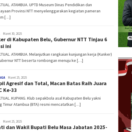
KTUAL. ATAMBUA. UPTD Museum Dinas Pendidikan dan
ayaan Provinsi NTT menyelenggarakan kegiatan pameran
m […]
NTT
Maret 30, 2025
er di Kabupaten Belu, Gubernur NTT Tinjau 6
AKTUAL
i ini
TUAL. ATAMBUA. Melanjutkan rangkaian kunjungan kerja (Kunker)
Gubernur NTT beserta rombongan menuju ke […]
AGA
NTT
Maret 25, 2025
il Agresif dan Total, Macan Batas Raih Juara
AKTUAL
C Ke-33
TUAL. KUPANG. Klub sepakbola asal Kabupaten Belu yakni
ng Timur Atambua (BTA) resmi mencatatkan […]
NTT
Maret 25, 2025
ti dan Wakil Bupati Belu Masa Jabatan 2025-
AKTUAL