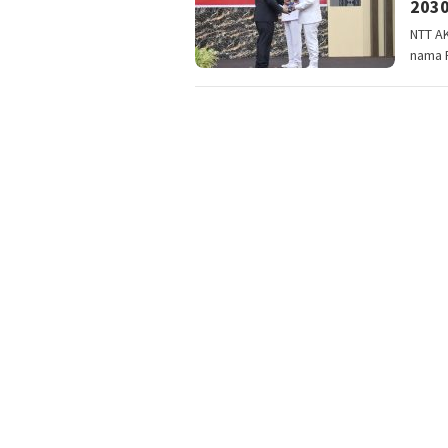
2030
NTT A
nama 