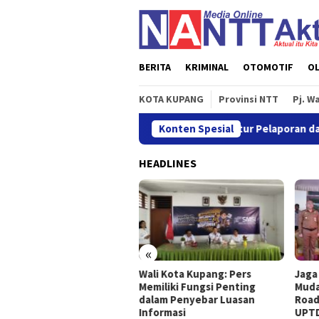
Loncat
ke
konten
BERITA
KRIMINAL
OTOMOTIF
O
KOTA KUPANG
Provinsi NTT
Pj. W
erbitkan POJK Nomor 8 Tahun 2026, Atur Pelaporan dan Permintaa
Konten Spesial
HEADLINES
«
 Terbitkan POJK Nomor 8
Wali Kota Kupang: Pers
Jaga
un 2026, Atur Pelaporan
Memiliki Fungsi Penting
Muda
 Permintaan Data
dalam Penyebar Luasan
Road
nsaksi Industri Pindar
Informasi
UPTD