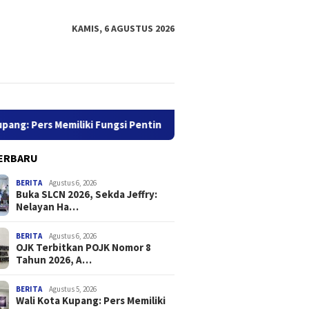
KAMIS, 6 AGUSTUS 2026
 Memiliki Fungsi Penting dalam Penyebar Luasan Informasi
ERBARU
BERITA
Agustus 6, 2026
Buka SLCN 2026, Sekda Jeffry:
Nelayan Ha…
BERITA
Agustus 6, 2026
OJK Terbitkan POJK Nomor 8
Tahun 2026, A…
LCN 2026, Sekda
OJK Terbitkan POJK Nomor 8
Wali Ko
: Nelayan Harus Jadikan
Tahun 2026, Atur Pelaporan
Memilik
amatan Sebagai
dan Permintaan Data
dalam P
BERITA
Agustus 5, 2026
Wali Kota Kupang: Pers Memiliki
tas
Transaksi Industri Pindar
Informa