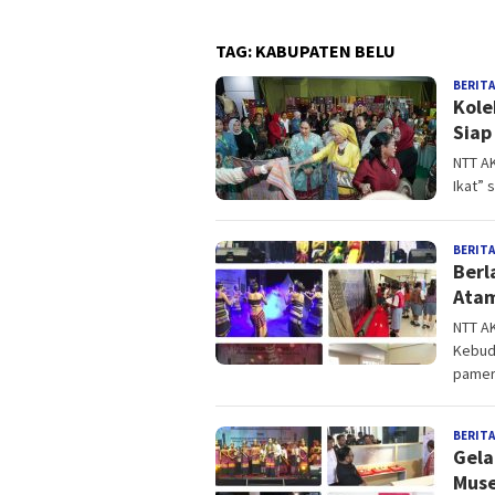
TAG:
KABUPATEN BELU
BERITA
Kole
Siap
NTT A
Ikat” 
BERITA
Berl
Atam
NTT A
Kebud
pamer
BERITA
Gela
Muse