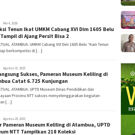
NTT
Mei 4, 2026
ksi Tenun Ikat UMKM Cabang XVI Dim 1605 Belu
AKTUAL
 Tampil di Ajang Persit Bisa 2
KTUAL. ATAMBUA. UMKM Cabang XVI Dim 1605 Belu “Kain Tenun
siap berkompetisi di […]
NTT
Agustus 31, 2025
angsung Sukses, Pameran Museum Keliling di
AKTUAL
bua Catat 6.725 Kunjungan
KTUAL. ATAMBUA. UPTD Museum Dinas Pendidikan dan
ayaan Provinsi NTT sukses menyelenggarakan kegiatan
an […]
NTT
Agustus 29, 2025
r Pameran Museum Keliling di Atambua, UPTD
AKTUAL
um NTT Tampilkan 218 Koleksi