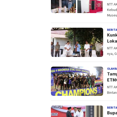
NTT A
Kebud
Museu
BERITA
Kunk
Lokas
NTT AK
nya, 
OLAHR
Tamp
ETM
NTT AK
Binta
BERITA
Bupa