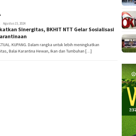
A
NTT
Agustus 15, 2024
katkan Sinergitas, BKHIT NTT Gelar Sosialisasi
AKTUAL
arantinaan
KTUAL. KUPANG. Dalam rangka untuk lebih meningkatkan
itas, Balai Karantina Hewan, Ikan dan Tumbuhan […]