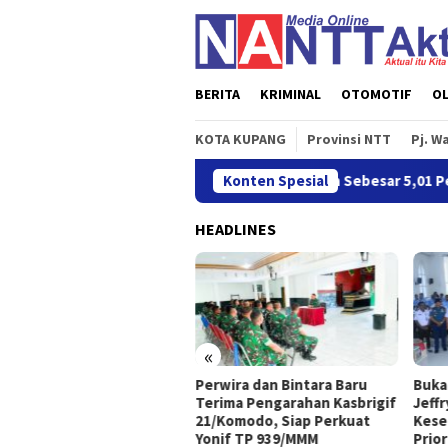
Loncat
ke
konten
BERITA
KRIMINAL
OTOMOTIF
O
KOTA KUPANG
Provinsi NTT
Pj. W
Ekonomi NTT Triwulan II 2026 Tumbuh Sebesar 5,01 Persen
Konten Spesial
HEADLINES
«
wira dan Bintara Baru
Buka SLCN 2026, Sekda
OJK 
ima Pengarahan Kasbrigif
Jeffry: Nelayan Harus Jadikan
Tahu
Komodo, Siap Perkuat
Keselamatan Sebagai
dan 
if TP 939/MMM
Prioritas
Trans