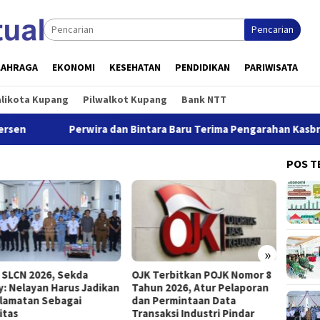
Pencarian
LAHRAGA
EKONOMI
KESEHATAN
PENDIDIKAN
PARIWISATA
alikota Kupang
Pilwalkot Kupang
Bank NTT
Perwira dan Bintara Baru Terima Pengarahan Kasbrigif 21/K
POS T
»
Terbitkan POJK Nomor 8
Wali Kota Kupang: Pers
Ekonom
n 2026, Atur Pelaporan
Memiliki Fungsi Penting
Tumbu
Permintaan Data
dalam Penyebar Luasan
aksi Industri Pindar
Informasi