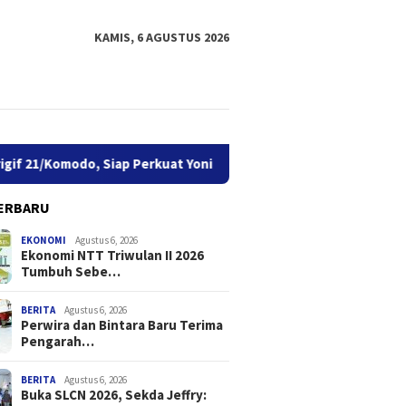
KAMIS, 6 AGUSTUS 2026
omodo, Siap Perkuat Yonif TP 939/MMM
Buka SLCN 2026, S
ERBARU
EKONOMI
Agustus 6, 2026
Ekonomi NTT Triwulan II 2026
Tumbuh Sebe…
BERITA
Agustus 6, 2026
Perwira dan Bintara Baru Terima
Pengarah…
i NTT Triwulan II 2026
Perwira dan Bintara Baru
Buka SL
h Sebesar 5,01 Persen
Terima Pengarahan Kasbrigif
Jeffry: 
21/Komodo, Siap Perkuat
Keselam
BERITA
Agustus 6, 2026
Buka SLCN 2026, Sekda Jeffry:
Yonif TP 939/MMM
Priorita