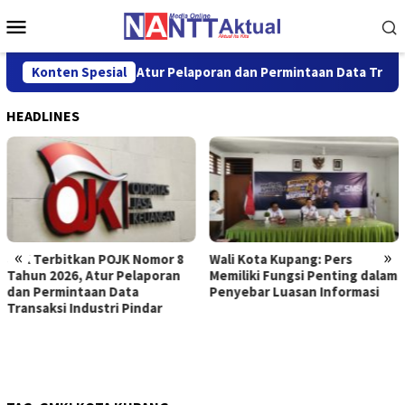
Loncat
Menu
ke
Mobile
konten
omor 8 Tahun 2026, Atur Pelaporan dan Permintaan Data Transaks
Konten Spesial
HEADLINES
«
»
OJK Terbitkan POJK Nomor 8
Wali Kota Kupang: Pers
Tahun 2026, Atur Pelaporan
Memiliki Fungsi Penting dalam
dan Permintaan Data
Penyebar Luasan Informasi
Transaksi Industri Pindar