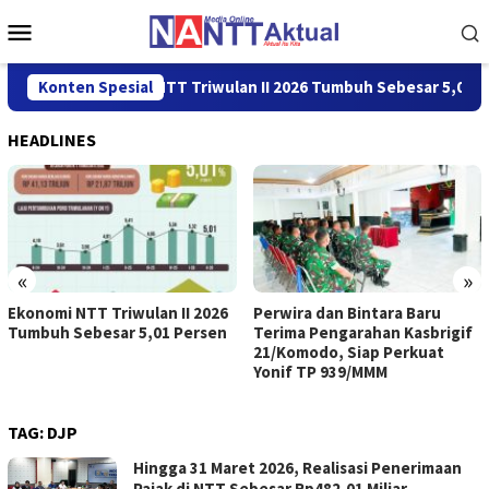
Loncat
Menu
ke
Mobile
konten
Ekonomi NTT Triwulan II 2026 Tumbuh Sebesar 5,01 Persen
Konten Spesial
HEADLINES
«
»
Ekonomi NTT Triwulan II 2026
Perwira dan Bintara Baru
Tumbuh Sebesar 5,01 Persen
Terima Pengarahan Kasbrigif
21/Komodo, Siap Perkuat
Yonif TP 939/MMM
TAG:
DJP
Hingga 31 Maret 2026, Realisasi Penerimaan
Pajak di NTT Sebesar Rp482,01 Miliar