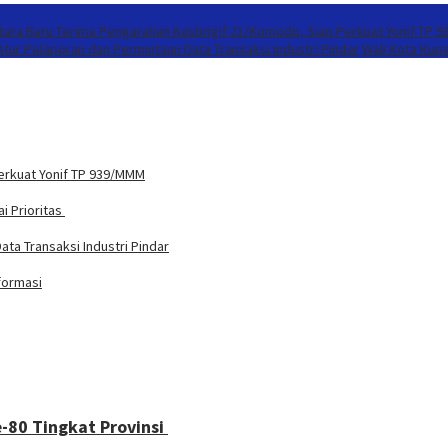
ntara Baru Terima Pengarahan Kasbrigif 21/Komodo, Siap Perkuat Yonif TP 
tur Pelaporan dan Permintaan Data Transaksi Industri Pindar
Wali Kota Kup
Perkuat Yonif TP 939/MMM
i Prioritas
ta Transaksi Industri Pindar
formasi
-80 Tingkat Provinsi