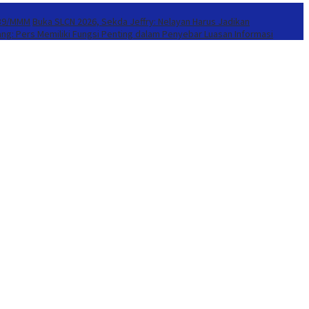
939/MMM
Buka SLCN 2026, Sekda Jeffry: Nelayan Harus Jadikan
ang: Pers Memiliki Fungsi Penting dalam Penyebar Luasan Informasi