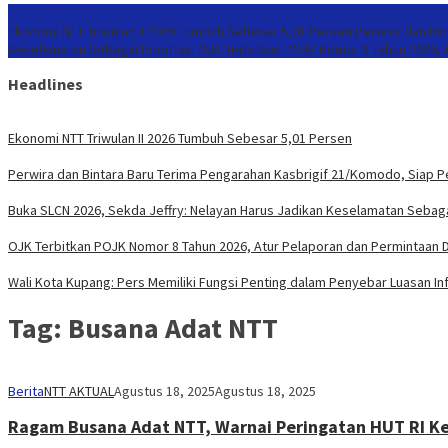
Konten Spesial
Ekonomi NTT Triwulan II 2026 Tumbuh Sebesar 5,01 Persen
Perwira dan Bi
Keselamatan Sebagai Prioritas
OJK Terbitkan POJK Nomor 8 Tahun 2026, A
Headlines
Ekonomi NTT Triwulan II 2026 Tumbuh Sebesar 5,01 Persen
Perwira dan Bintara Baru Terima Pengarahan Kasbrigif 21/Komodo, Siap 
Buka SLCN 2026, Sekda Jeffry: Nelayan Harus Jadikan Keselamatan Sebaga
OJK Terbitkan POJK Nomor 8 Tahun 2026, Atur Pelaporan dan Permintaan Da
Wali Kota Kupang: Pers Memiliki Fungsi Penting dalam Penyebar Luasan In
Tag:
Busana Adat NTT
Berita
NTT AKTUAL
Agustus 18, 2025
Agustus 18, 2025
Ragam Busana Adat NTT, Warnai Peringatan HUT RI Ke