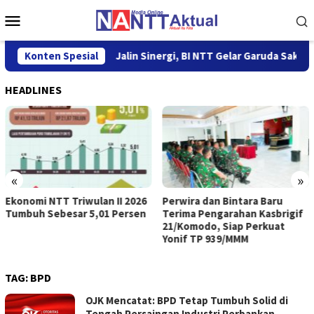
Loncat
Menu
ke
Mobile
konten
 Kupang
Konten Spesial
Jalin Sinergi, BI NTT Gelar Garuda Sakti Cross Bor
HEADLINES
«
»
Ekonomi NTT Triwulan II 2026
Perwira dan Bintara Baru
Tumbuh Sebesar 5,01 Persen
Terima Pengarahan Kasbrigif
21/Komodo, Siap Perkuat
Yonif TP 939/MMM
TAG:
BPD
OJK Mencatat: BPD Tetap Tumbuh Solid di
Tengah Persaingan Industri Perbankan