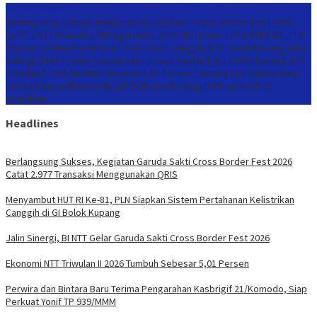
Konten Spesial
Berlangsung Sukses, Kegiatan Garuda Sakti Cross Border Fest 2026
Catat 2.977 Transaksi Menggunakan QRIS
Menyambut HUT RI Ke-81, PLN
Siapkan Sistem Pertahanan Kelistrikan Canggih di GI Bolok Kupang
Jalin
Sinergi, BI NTT Gelar Garuda Sakti Cross Border Fest 2026
Ekonomi NTT
Triwulan II 2026 Tumbuh Sebesar 5,01 Persen
Perwira dan Bintara Baru
Terima Pengarahan Kasbrigif 21/Komodo, Siap Perkuat Yonif TP
939/MMM
Headlines
Berlangsung Sukses, Kegiatan Garuda Sakti Cross Border Fest 2026
Catat 2.977 Transaksi Menggunakan QRIS
Menyambut HUT RI Ke-81, PLN Siapkan Sistem Pertahanan Kelistrikan
Canggih di GI Bolok Kupang
Jalin Sinergi, BI NTT Gelar Garuda Sakti Cross Border Fest 2026
Ekonomi NTT Triwulan II 2026 Tumbuh Sebesar 5,01 Persen
Perwira dan Bintara Baru Terima Pengarahan Kasbrigif 21/Komodo, Siap
Perkuat Yonif TP 939/MMM