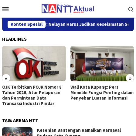
Loncat
Menu
ke
Mobile
konten
 Sekda Jeffry: Nelayan Harus Jadikan Keselamatan Sebagai Priori
Konten Spesial
HEADLINES
«
»
OJK Terbitkan POJK Nomor 8
Wali Kota Kupang: Pers
Tahun 2026, Atur Pelaporan
Memiliki Fungsi Penting dalam
dan Permintaan Data
Penyebar Luasan Informasi
Transaksi Industri Pindar
TAG:
AREMA NTT
Kesenian Bantengan Ramaikan Karnaval
Budaya Kota Kupang