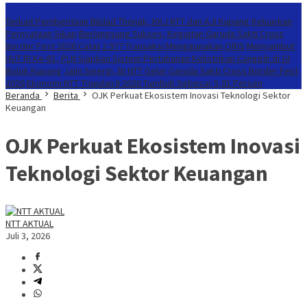
Konten Spesial
Terkait Pemberitaan Bildad Thonak, KKJ NTT dan AJI Kupang Keluarkan
Pernyataan Sikap
Berlangsung Sukses, Kegiatan Garuda Sakti Cross
Border Fest 2026 Catat 2.977 Transaksi Menggunakan QRIS
Menyambut
HUT RI Ke-81, PLN Siapkan Sistem Pertahanan Kelistrikan Canggih di GI
Bolok Kupang
Jalin Sinergi, BI NTT Gelar Garuda Sakti Cross Border Fest
2026
Ekonomi NTT Triwulan II 2026 Tumbuh Sebesar 5,01 Persen
Beranda
Berita
OJK Perkuat Ekosistem Inovasi Teknologi Sektor
Keuangan
OJK Perkuat Ekosistem Inovasi
Teknologi Sektor Keuangan
NTT AKTUAL
Juli 3, 2026