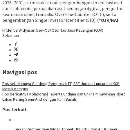
2026–2031, termasuk terkait pengembangan tokenisasi aset
dan stablecoin, perpajakan aset keuangan digital, penguatan
keamanan siber, transaksi Over-the-Counter (OTC), serta
pengembangan Single Investor Identifier (SID).
(*OJK/NA)
Friderica Widyasari Dewi
OJK
Otoritas Jasa Keuangan (OJK)
Sebarkan
Navigasi pos
Pos sebelumnya
Gandeng Pemprov NTT, FST Undana Luncurkan KUR
Masuk Kampus
Pos berikutnya
Kolaborasi Faperta Undana dan Unkhair: Kawinkan Riset
Lahan Kering Semi-Arid dengan Iklim Basah
Pos terkait
Terkait Pemberitaan Bildad Thonak, KKJ NTT dan AJI Kupang