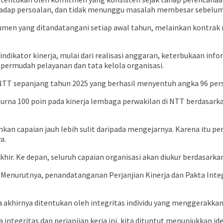
hadap persoalan, dan tidak menunggu masalah membesar sebelum
okumen yang ditandatangani setiap awal tahun, melainkan kontrak
indikator kinerja, mulai dari realisasi anggaran, keterbukaan i
ermudah pelayanan dan tata kelola organisasi.
 NTT sepanjang tahun 2025 yang berhasil menyentuh angka 96 pers
purna 100 poin pada kinerja lembaga perwakilan di NTT berdasark
n capaian jauh lebih sulit daripada mengejarnya. Karena itu perl
a.
hir. Ke depan, seluruh capaian organisasi akan diukur berdasarka
. Menurutnya, penandatanganan Perjanjian Kinerja dan Pakta Inte
 akhirnya ditentukan oleh integritas individu yang menggerakkan
a integritas dan perjanjian kerja ini, kita dituntut menunjukkan i