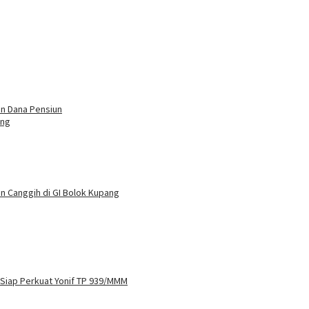
n Dana Pensiun
ang
n Canggih di GI Bolok Kupang
 Siap Perkuat Yonif TP 939/MMM