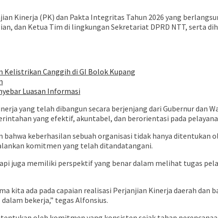
 Kinerja (PK) dan Pakta Integritas Tahun 2026 yang berlangsung 
ian, dan Ketua Tim di lingkungan Sekretariat DPRD NTT, serta diha
Kelistrikan Canggih di GI Bolok Kupang
n
nyebar Luasan Informasi
erja yang telah dibangun secara berjenjang dari Gubernur dan W
intahan yang efektif, akuntabel, dan berorientasi pada pelayana
 bahwa keberhasilan sebuah organisasi tidak hanya ditentukan o
njalankan komitmen yang telah ditandatangani.
etapi juga memiliki perspektif yang benar dalam melihat tugas pel
ama kita ada pada capaian realisasi Perjanjian Kinerja daerah dan
 dalam bekerja,” tegas Alfonsius.
itentukan oleh komitmen yang konsisten sejak tahap perencanaan,