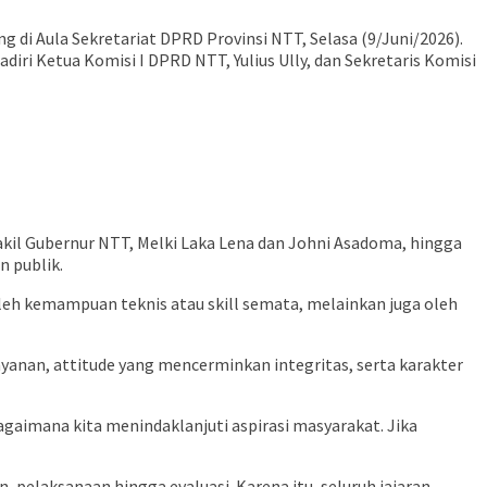
di Aula Sekretariat DPRD Provinsi NTT, Selasa (9/Juni/2026).
diri Ketua Komisi I DPRD NTT, Yulius Ully, dan Sekretaris Komisi
akil Gubernur NTT, Melki Laka Lena dan Johni Asadoma, hingga
n publik.
leh kemampuan teknis atau skill semata, melainkan juga oleh
ayanan, attitude yang mencerminkan integritas, serta karakter
 bagaimana kita menindaklanjuti aspirasi masyarakat. Jika
 pelaksanaan hingga evaluasi. Karena itu, seluruh jajaran