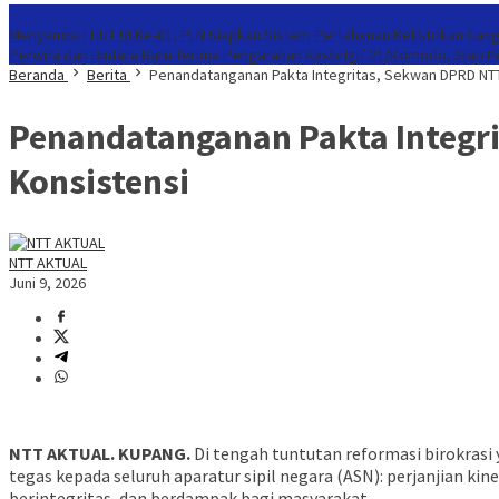
Konten Spesial
Menyambut HUT RI Ke-81, PLN Siapkan Sistem Pertahanan Kelistrikan Cang
Perwira dan Bintara Baru Terima Pengarahan Kasbrigif 21/Komodo, Siap 
Beranda
Berita
Penandatanganan Pakta Integritas, Sekwan DPRD NT
Penandatanganan Pakta Integr
Konsistensi
NTT AKTUAL
Juni 9, 2026
NTT AKTUAL. KUPANG.
Di tengah tuntutan reformasi birokras
tegas kepada seluruh aparatur sipil negara (ASN): perjanjian kin
berintegritas, dan berdampak bagi masyarakat.