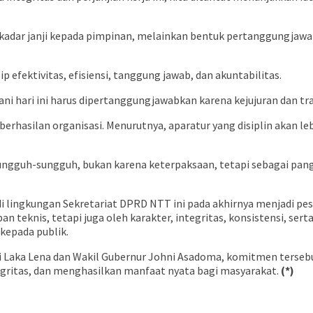
sekadar janji kepada pimpinan, melainkan bentuk pertanggungj
ip efektivitas, efisiensi, tanggung jawab, dan akuntabilitas.
ani hari ini harus dipertanggungjawabkan karena kejujuran dan tr
eberhasilan organisasi. Menurutnya, aparatur yang disiplin akan 
sungguh-sungguh, bukan karena keterpaksaan, tetapi sebagai pang
i lingkungan Sekretariat DPRD NTT ini pada akhirnya menjadi pes
n teknis, tetapi juga oleh karakter, integritas, konsistensi, ser
epada publik.
Laka Lena dan Wakil Gubernur Johni Asadoma, komitmen tersebu
tegritas, dan menghasilkan manfaat nyata bagi masyarakat.
(*)