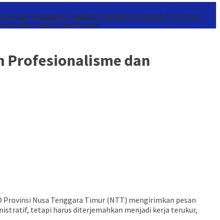
r Fest 2026
Ekonomi NTT Triwulan II 2026 Tumbuh Sebesar 5,01 Persen
kan Keselamatan Sebagai Prioritas
 Profesionalisme dan
RD Provinsi Nusa Tenggara Timur (NTT) mengirimkan pesan
istratif, tetapi harus diterjemahkan menjadi kerja terukur,