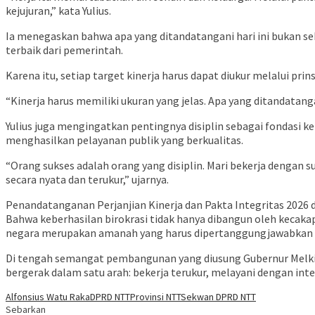
kejujuran,” kata Yulius.
Ia menegaskan bahwa apa yang ditandatangani hari ini bukan 
terbaik dari pemerintah.
Karena itu, setiap target kinerja harus dapat diukur melalui prins
“Kinerja harus memiliki ukuran yang jelas. Apa yang ditandatang
Yulius juga mengingatkan pentingnya disiplin sebagai fondasi k
menghasilkan pelayanan publik yang berkualitas.
“Orang sukses adalah orang yang disiplin. Mari bekerja dengan 
secara nyata dan terukur,” ujarnya.
Penandatanganan Perjanjian Kinerja dan Pakta Integritas 2026 d
Bahwa keberhasilan birokrasi tidak hanya dibangun oleh kecakapa
negara merupakan amanah yang harus dipertanggungjawabkan k
Di tengah semangat pembangunan yang diusung Gubernur Melki 
bergerak dalam satu arah: bekerja terukur, melayani dengan in
Alfonsius Watu Raka
DPRD NTT
Provinsi NTT
Sekwan DPRD NTT
Sebarkan