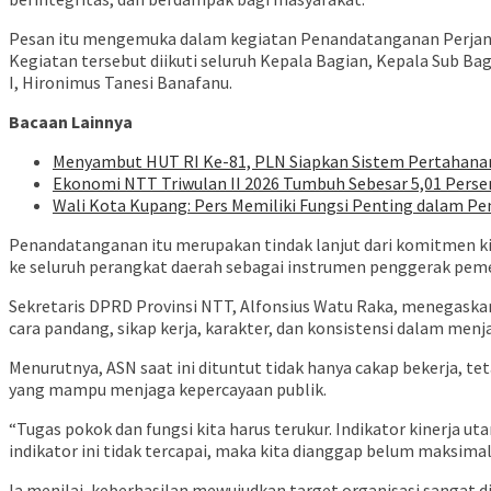
Pesan itu mengemuka dalam kegiatan Penandatanganan Perjanjian
Kegiatan tersebut diikuti seluruh Kepala Bagian, Kepala Sub Bag
I, Hironimus Tanesi Banafanu.
Bacaan Lainnya
Menyambut HUT RI Ke-81, PLN Siapkan Sistem Pertahanan 
Ekonomi NTT Triwulan II 2026 Tumbuh Sebesar 5,01 Perse
Wali Kota Kupang: Pers Memiliki Fungsi Penting dalam Pe
Penandatanganan itu merupakan tindak lanjut dari komitmen kin
ke seluruh perangkat daerah sebagai instrumen penggerak pemer
Sekretaris DPRD Provinsi NTT, Alfonsius Watu Raka, menegaskan
cara pandang, sikap kerja, karakter, dan konsistensi dalam me
Menurutnya, ASN saat ini dituntut tidak hanya cakap bekerja, t
yang mampu menjaga kepercayaan publik.
“Tugas pokok dan fungsi kita harus terukur. Indikator kinerja ut
indikator ini tidak tercapai, maka kita dianggap belum maksimal
Ia menilai, keberhasilan mewujudkan target organisasi sangat d