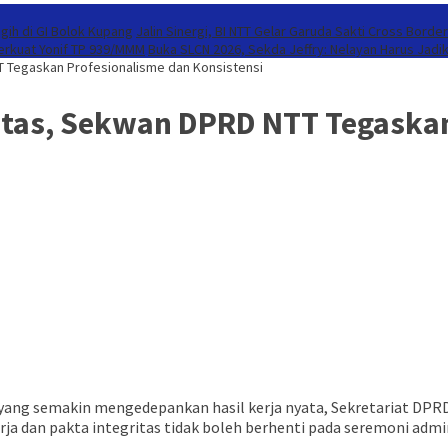
gih di GI Bolok Kupang
Jalin Sinergi, BI NTT Gelar Garuda Sakti Cross Borde
Perkuat Yonif TP 939/MMM
Buka SLCN 2026, Sekda Jeffry: Nelayan Harus Jadi
T Tegaskan Profesionalisme dan Konsistensi
itas, Sekwan DPRD NTT Tegaskan
i yang semakin mengedepankan hasil kerja nyata, Sekretariat DP
erja dan pakta integritas tidak boleh berhenti pada seremoni admin