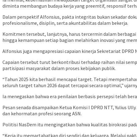
diminta membangun budaya kerja yang preemtif, responsif ter
Dalam perspektif Alfonsius, pakta integritas bukan sekadar d
profesionalisme, disiplin, serta akuntabilitas dalam bekerja.
Komitmen tersebut, lanjutnya, harus tercermin dalam berbagai 
hingga kemampuan setiap bagian melahirkan inovasi yang memp
Alfonsius juga mengapresiasi capaian kinerja Sekretariat DPRD
Capaian tersebut turut berkontribusi terhadap raihan nilai sem
partisipasi masyarakat dalam proses kebijakan publik.
“Tahun 2025 kita berhasil mencapai target. Tetapi mempertahanka
seluruh target tahun 2026 dapat tercapai secara optimal,” ujarny
Ia menegaskan bahwa era penilaian berbasis persepsi telah berak
Pesan senada disampaikan Ketua Komisi I DPRD NTT, Yulius Ully
dan kehormatan profesi seorang ASN.
Politisi NasDem itu mengingatkan bahwa kualitas birokrasi pada
“Kerja itu memartabatkan diri sendiri dan keluarga. Melalui pakt