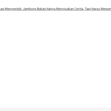
esan Menyentuh: Jambore Bukan Hanya Menyisakan Cerita, Tapi Harus Menum