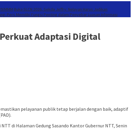
939/MMM
Buka SLCN 2026, Sekda Jeffry: Nelayan Harus Jadikan
ang: Pers Memiliki Fungsi Penting dalam Penyebar Luasan Informasi
Perkuat Adaptasi Digital
stikan pelayanan publik tetap berjalan dengan baik, adaptif
(PAD).
si NTT di Halaman Gedung Sasando Kantor Gubernur NTT, Senin