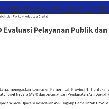
ntara Baru Terima Pengarahan Kasbrigif 21/Komodo, Siap Perkuat Yonif TP 
tur Pelaporan dan Permintaan Data Transaksi Industri Pindar
Wali Kota Kup
blik dan Perkuat Adaptasi Digital
Evaluasi Pelayanan Publik dan 
Lena, menegaskan komitmen Pemerintah Provinsi NTT untuk mema
atur Sipil Negara (ASN) dan optimalisasi Pendapatan Asli Daerah 
 Upacara pada Upacara Kesadaran ASN lingkup Pemerintah Provin