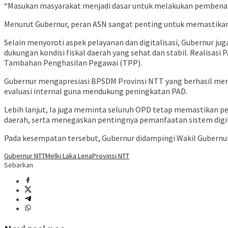
“Masukan masyarakat menjadi dasar untuk melakukan pembenah
Menurut Gubernur, peran ASN sangat penting untuk memastikan s
Selain menyoroti aspek pelayanan dan digitalisasi, Gubernur j
dukungan kondisi fiskal daerah yang sehat dan stabil. Realis
Tambahan Penghasilan Pegawai (TPP).
Gubernur mengapresiasi BPSDM Provinsi NTT yang berhasil menc
evaluasi internal guna mendukung peningkatan PAD.
Lebih lanjut, Ia juga meminta seluruh OPD tetap memastikan p
daerah, serta menegaskan pentingnya pemanfaatan sistem digi
Pada kesempatan tersebut, Gubernur didampingi Wakil Gubernu
Gubernur NTT
Melki Laka Lena
Provinsi NTT
Sebarkan