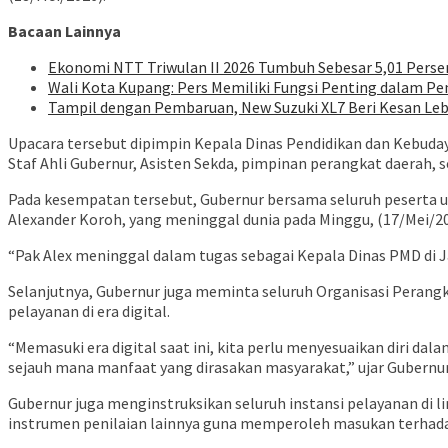
Bacaan Lainnya
Ekonomi NTT Triwulan II 2026 Tumbuh Sebesar 5,01 Perse
Wali Kota Kupang: Pers Memiliki Fungsi Penting dalam Pe
Tampil dengan Pembaruan, New Suzuki XL7 Beri Kesan Le
Upacara tersebut dipimpin Kepala Dinas Pendidikan dan Kebuda
Staf Ahli Gubernur, Asisten Sekda, pimpinan perangkat daerah,
Pada kesempatan tersebut, Gubernur bersama seluruh peserta 
Alexander Koroh, yang meninggal dunia pada Minggu, (17/Mei/20
“Pak Alex meninggal dalam tugas sebagai Kepala Dinas PMD di J
Selanjutnya, Gubernur juga meminta seluruh Organisasi Perangk
pelayanan di era digital.
“Memasuki era digital saat ini, kita perlu menyesuaikan diri d
sejauh mana manfaat yang dirasakan masyarakat,” ujar Gubernur
Gubernur juga menginstruksikan seluruh instansi pelayanan di 
instrumen penilaian lainnya guna memperoleh masukan terhadap