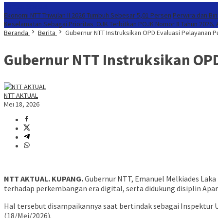
Konten Spesial
Ekonomi NTT Triwulan II 2026 Tumbuh Sebesar 5,01 Persen
Perwira dan Bi
Keselamatan Sebagai Prioritas
OJK Terbitkan POJK Nomor 8 Tahun 2026, A
Beranda
Berita
Gubernur NTT Instruksikan OPD Evaluasi Pelayanan Pu
Gubernur NTT Instruksikan OPD 
NTT AKTUAL
Mei 18, 2026
NTT AKTUAL. KUPANG.
Gubernur NTT, Emanuel Melkiades Laka 
terhadap perkembangan era digital, serta didukung disiplin Apar
Hal tersebut disampaikannya saat bertindak sebagai Inspektur
(18/Mei/2026).