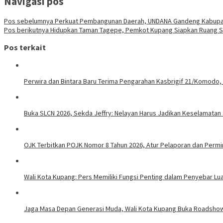
Navigasi pos
Pos sebelumnya
Perkuat Pembangunan Daerah, UNDANA Gandeng Kabupa
Pos berikutnya
Hidupkan Taman Tagepe, Pemkot Kupang Siapkan Ruang Sen
Pos terkait
Perwira dan Bintara Baru Terima Pengarahan Kasbrigif 21/Komodo,
Buka SLCN 2026, Sekda Jeffry: Nelayan Harus Jadikan Keselamatan 
OJK Terbitkan POJK Nomor 8 Tahun 2026, Atur Pelaporan dan Permint
Wali Kota Kupang: Pers Memiliki Fungsi Penting dalam Penyebar Lu
Jaga Masa Depan Generasi Muda, Wali Kota Kupang Buka Roadsho