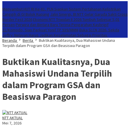
Konten Spesial
Menyambut HUT RI Ke-81, PLN Siapkan Sistem Pertahanan Kelistrikan
Canggih di GI Bolok Kupang
Jalin Sinergi, BI NTT Gelar Garuda Sakti Cross
Border Fest 2026
Ekonomi NTT Triwulan II 2026 Tumbuh Sebesar 5,01
Persen
Perwira dan Bintara Baru Terima Pengarahan Kasbrigif
21/Komodo, Siap Perkuat Yonif TP 939/MMM
Buka SLCN 2026, Sekda
Jeffry: Nelayan Harus Jadikan Keselamatan Sebagai Prioritas
Beranda
Berita
Buktikan Kualitasnya, Dua Mahasiswi Undana
Terpilih dalam Program GSA dan Beasiswa Paragon
Buktikan Kualitasnya, Dua
Mahasiswi Undana Terpilih
dalam Program GSA dan
Beasiswa Paragon
NTT AKTUAL
Mei 7, 2026