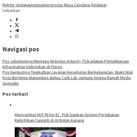
Rektor Undana
Undana
Universitas Nusa Cendana (Undana)
Sebarkan
Navigasi pos
Pos sebelumnya
Menjaga Aktivitas Industri, PLN adakan Pemeliharaan
Infrastruktur Kelistrikan di Flores
Pos berikutnya
Tingkatkan Layanan Kesehatan Berkelanjutan, Wakil Wali
Kota Bertemu Wamenkes Bahas Cath Lab Jantung hingga Rumah Medis
Spesialis
Pos terkait
Menyambut HUT RI Ke-81, PLN Siapkan Sistem Pertahanan
Kelistrikan Canggih di GI Bolok Kupang