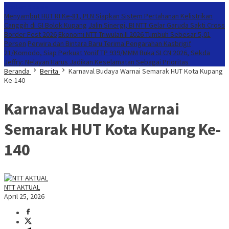
Konten Spesial
Menyambut HUT RI Ke-81, PLN Siapkan Sistem Pertahanan Kelistrikan
Canggih di GI Bolok Kupang
Jalin Sinergi, BI NTT Gelar Garuda Sakti Cross
Border Fest 2026
Ekonomi NTT Triwulan II 2026 Tumbuh Sebesar 5,01
Persen
Perwira dan Bintara Baru Terima Pengarahan Kasbrigif
21/Komodo, Siap Perkuat Yonif TP 939/MMM
Buka SLCN 2026, Sekda
Jeffry: Nelayan Harus Jadikan Keselamatan Sebagai Prioritas
Beranda
Berita
Karnaval Budaya Warnai Semarak HUT Kota Kupang
Ke-140
Karnaval Budaya Warnai
Semarak HUT Kota Kupang Ke-
140
NTT AKTUAL
April 25, 2026