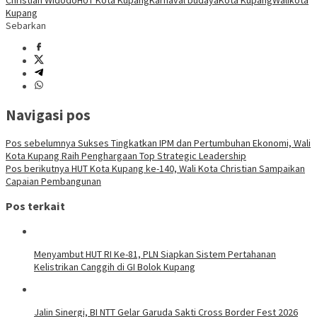
Christian Widodo
HUT Kota Kupang
Karnaval budaya
Kota Kupang
Walikota
Kupang
Sebarkan
Navigasi pos
Pos sebelumnya
Sukses Tingkatkan IPM dan Pertumbuhan Ekonomi, Wali
Kota Kupang Raih Penghargaan Top Strategic Leadership
Pos berikutnya
HUT Kota Kupang ke-140, Wali Kota Christian Sampaikan
Capaian Pembangunan
Pos terkait
Menyambut HUT RI Ke-81, PLN Siapkan Sistem Pertahanan
Kelistrikan Canggih di GI Bolok Kupang
Jalin Sinergi, BI NTT Gelar Garuda Sakti Cross Border Fest 2026