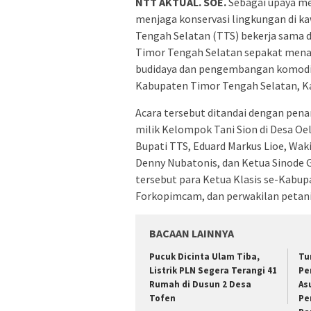
NTT AKTUAL. SOE.
Sebagai upaya me
menjaga konservasi lingkungan di 
Tengah Selatan (TTS) bekerja sama 
Timor Tengah Selatan sepakat mena
budidaya dan pengembangan komodit
Kabupaten Timor Tengah Selatan, Ka
Acara tersebut ditandai dengan pena
milik Kelompok Tani Sion di Desa Oel
Bupati TTS, Eduard Markus Lioe, Waki
Denny Nubatonis, dan Ketua Sinode G
tersebut para Ketua Klasis se-Kabu
Forkopimcam, dan perwakilan petan
BACAAN LAINNYA
Pucuk Dicinta Ulam Tiba,
Tu
Listrik PLN Segera Terangi 41
Pe
Rumah di Dusun 2 Desa
As
Tofen
Pe