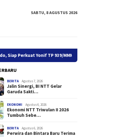
SABTU, 8 AGUSTUS 2026
 TP 939/MMM
Buka SLCN 2026, Sekda Jeffry: Nelayan Harus
ERBARU
BERITA
Agustus 7, 2026
Jalin Sinergi, BI NTT Gelar
Garuda Sakti…
EKONOMI
Agustus 6, 2026
Ekonomi NTT Triwulan II 2026
Tumbuh Sebe…
BERITA
Agustus 6, 2026
Perwira dan Bintara Baru Terima