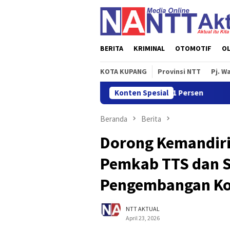
Loncat
ke
konten
BERITA
KRIMINAL
OTOMOTIF
O
KOTA KUPANG
Provinsi NTT
Pj. W
 2026 Tumbuh Sebesar 5,01 Persen
Konten Spesial
Perwira dan Bintara B
Beranda
Berita
Dorong Kemandiri
Pemkab TTS dan S
Pengembangan Ko
NTT AKTUAL
April 23, 2026