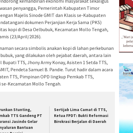
ndorong kemandirian ekonomi masyarakat sekaligus
kawasan penyangga, Pemerintah Kabupaten Timor
dengan Majelis Sinode GMIT dan Klasis se-Kabupaten
ndatangani dokumen Perjanjian Kerja Sama (PKS)
as kopi di Desa Oelbubuk, Kecamatan Mollo Tengah,
mis (23/April/2026).
naman secara simbolis anakan kopi di lahan perkebunan
bubuk, yang dilakukan oleh pejabat daerah, antara lain
l Bupati TTS, Jhony Army Konay, Asisten 1 Setda TTS,
MIT, Pendeta Samuel B. Pandie. Turut hadir dalam acara
paten TTS, Pimpinan OPD lingkup Pemkab TTS,
i se-Kecamatan Mollo Tengah.
runkan Stunting,
Sertijab Lima Camat di TTS,
mkab TTS Gandeng PT
Ketua FPDT: Bukti Reformasi
uransi Jasindo Gelar
Birokrasi Berjalan di Daerah
nyaluran Bantuan