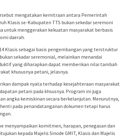
.
 tersebut mengatakan kemitraan antara Pemerintah
ruh Klasis se-Kabupaten TTS bukan sekedar seremoni
a untuk menggerakan kekuatan masyarakat berbasis
omi daerah.
14 Klasis sebagai basis pengembangan yang terstruktur
i bukan sekadar seremonial, melainkan menandai
duktif yang diharapkan dapat memberikan nilai tambah
kat khususnya petani, jelasnya.
rikan dampak nyata terhadap kesejahteraan masyarakat
patan petani pada khsusnya. Program ini juga
n angka kemiskinan secara berkelanjutan. Menurutnya,
berhenti pada penandatanganan dokumen tetapi harus
angan.
Lioe menyampaikan komitmen, harapan, penegasan dan
tujukan kepada Majelis Sinode GMIT, Klasis dan Majelis