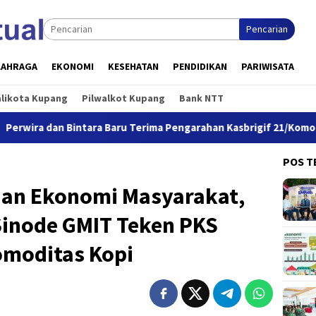
Pencarian
LAHRAGA
EKONOMI
KESEHATAN
PENDIDIKAN
PARIWISATA
alikota Kupang
Pilwalkot Kupang
Bank NTT
aru Terima Pengarahan Kasbrigif 21/Komodo, Siap Perkuat Yonif
POS T
an Ekonomi Masyarakat,
inode GMIT Teken PKS
moditas Kopi